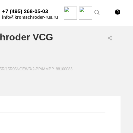
+7 (495) 268-05-03
0
info@kromschroder-rus.ru
hroder VCG
E25R/15R05NGEWR/2-PP/MMPP, 88100083