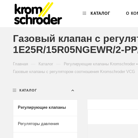
КАТАЛОГ
О КО
Газовый клапан с регул
1E25R/15R05NGEWR/2-PP
—
—
Главная
Каталог
Регулирующие клапаны Kromschroder
Газовые клапаны с регулятором соотношения Kromschroder VCG
КАТАЛОГ
Регулирующие клапаны
Регуляторы давления