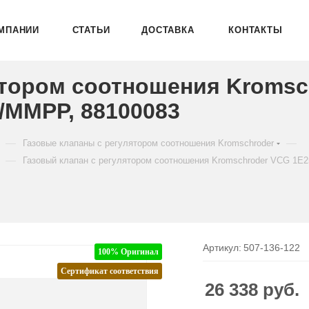
МПАНИИ
СТАТЬИ
ДОСТАВКА
КОНТАКТЫ
ятором соотношения Kromsc
/MMPP, 88100083
—
—
Газовые клапаны с регулятором соотношения Kromschroder
—
Газовый клапан с регулятором соотношения Kromschroder VCG 1
Артикул:
507-136-122
100% Оригинал
Сертификат соответствия
26 338
руб.