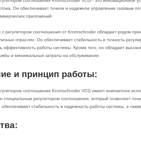
егулятором соотношения Kromschroder VCG - это инновационное ус
потока. Он обеспечивает точное и надежное управление газовым п
ммерческих приложений.
н с регулятором соотношения от Kromschroder обладает рядом пр
личных отраслях. Он обеспечивает стабильность и точность регулир
ь эффективность работы системы. Кроме того, он обладает высоко
ужбы и минимальные затраты на обслуживание.
ие и принцип работы:
егулятором соотношения Kromschroder VCG имеет компактное исполн
н специальным регулятором соотношения, который позволяет точно
н обеспечивает стабильность и надежность работы системы, а такж
тва: