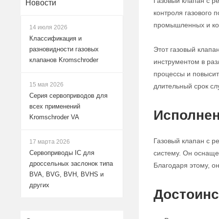
Газовый клапан с р
Новости
контроля газового 
промышленных и ко
14 июля 2026
Классификация и
Этот газовый клапа
разновидности газовых
клапанов Kromschroder
инструментом в раз
процессы и повысит
15 мая 2026
длительный срок сл
Серия сервоприводов для
всех применений
Исполнен
Kromschroder VA
Газовый клапан с р
17 марта 2026
систему. Он оснаще
Сервоприводы IC для
дроссельных заслонок типа
Благодаря этому, о
BVA, BVG, BVH, BVHS и
других
Достоинс