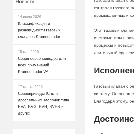
Газовый клапан с р
Новости
контроля газового 
промышленных и ко
14 июля 2026
Классификация и
Этот газовый клапа
разновидности газовых
клапанов Kromschroder
инструментом в раз
процессы и повысит
15 мая 2026
длительный срок сл
Серия сервоприводов для
всех применений
Исполнен
Kromschroder VA
Газовый клапан с р
17 марта 2026
систему. Он оснаще
Сервоприводы IC для
дроссельных заслонок типа
Благодаря этому, о
BVA, BVG, BVH, BVHS и
других
Достоинс