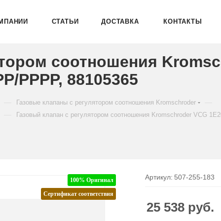
МПАНИИ
СТАТЬИ
ДОСТАВКА
КОНТАКТЫ
ятором соотношения Kromsc
P/PPPP, 88105365
—
—
Газовые клапаны с регулятором соотношения Kromschroder
—
Газовый клапан с регулятором соотношения Kromschroder VCG 
Артикул:
507-255-183
100% Оригинал
Сертификат соответствия
25 538
руб.