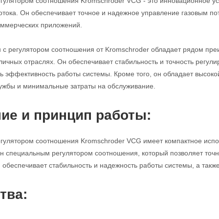
егулятором соотношения Kromschroder VCG - это инновационное ус
потока. Он обеспечивает точное и надежное управление газовым п
ммерческих приложений.
н с регулятором соотношения от Kromschroder обладает рядом пр
личных отраслях. Он обеспечивает стабильность и точность регулир
ь эффективность работы системы. Кроме того, он обладает высоко
ужбы и минимальные затраты на обслуживание.
ие и принцип работы:
егулятором соотношения Kromschroder VCG имеет компактное исполн
н специальным регулятором соотношения, который позволяет точно
н обеспечивает стабильность и надежность работы системы, а такж
тва: