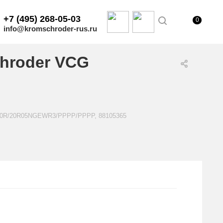
+7 (495) 268-05-03
0
info@kromschroder-rus.ru
hroder VCG
1E20R/20R05NGEWR3/PPPP/PPPP, 88105365