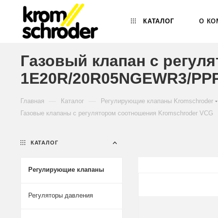
КАТАЛОГ
О КО
Газовый клапан с регул
1E20R/20R05NGEWR3/PPP
—
—
Главная
Каталог
Регулирующие клапаны Kromschroder
Газовые клапаны с регулятором соотношения Kromschroder VCG
КАТАЛОГ
Регулирующие клапаны
Регуляторы давления