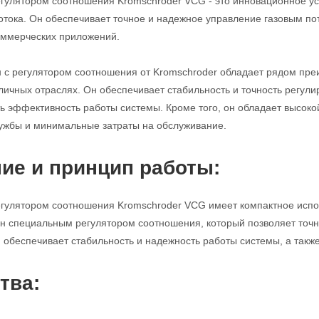
егулятором соотношения Kromschroder VCG - это инновационное ус
потока. Он обеспечивает точное и надежное управление газовым п
ммерческих приложений.
н с регулятором соотношения от Kromschroder обладает рядом пр
личных отраслях. Он обеспечивает стабильность и точность регулир
ь эффективность работы системы. Кроме того, он обладает высоко
ужбы и минимальные затраты на обслуживание.
ие и принцип работы:
егулятором соотношения Kromschroder VCG имеет компактное исполн
н специальным регулятором соотношения, который позволяет точно
н обеспечивает стабильность и надежность работы системы, а такж
тва: