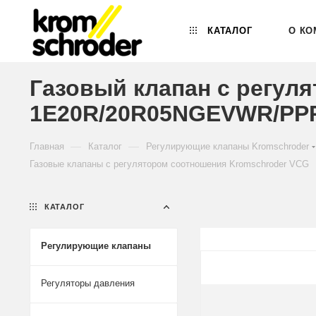
КАТАЛОГ
О КО
Газовый клапан с регул
1E20R/20R05NGEVWR/PPP
—
—
Главная
Каталог
Регулирующие клапаны Kromschroder
Газовые клапаны с регулятором соотношения Kromschroder VCG
КАТАЛОГ
Регулирующие клапаны
Регуляторы давления