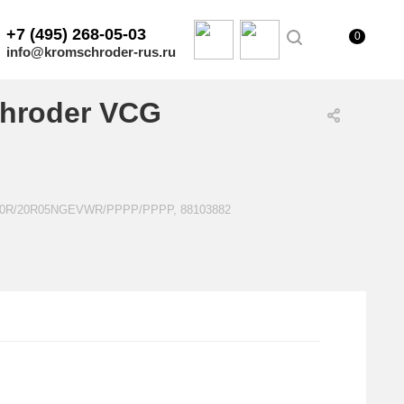
+7 (495) 268-05-03
0
info@kromschroder-rus.ru
hroder VCG
1E20R/20R05NGEVWR/PPPP/PPPP, 88103882