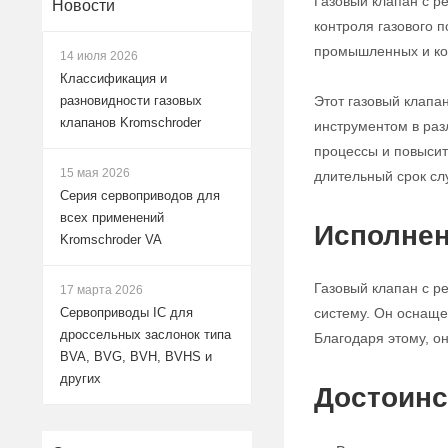
Газовый клапан с р
Новости
контроля газового 
промышленных и ко
14 июля 2026
Классификация и
Этот газовый клапа
разновидности газовых
клапанов Kromschroder
инструментом в раз
процессы и повысит
15 мая 2026
длительный срок сл
Серия сервоприводов для
всех применений
Исполнен
Kromschroder VA
Газовый клапан с р
17 марта 2026
систему. Он оснаще
Сервоприводы IC для
дроссельных заслонок типа
Благодаря этому, о
BVA, BVG, BVH, BVHS и
других
Достоинс