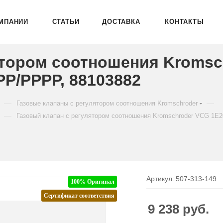
МПАНИИ
СТАТЬИ
ДОСТАВКА
КОНТАКТЫ
ятором соотношения Kromsc
P/PPPP, 88103882
—
—
Газовые клапаны с регулятором соотношения Kromschroder
—
Газовый клапан с регулятором соотношения Kromschroder VCG 
Артикул:
507-313-149
100% Оригинал
Сертификат соответствия
9 238
руб.