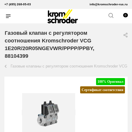
+7 (495) 268-05-03
info@kromschroder-rus.ru
0
Газовый клапан с регулятором
соотношения Kromschroder VCG
1E20R/20R05NGEVWR/PPPP/PPBY,
88104399
Газовые клапаны с регулятором соотношения Kromschroder VCG
100% Оригинал
Сертификат соответствия