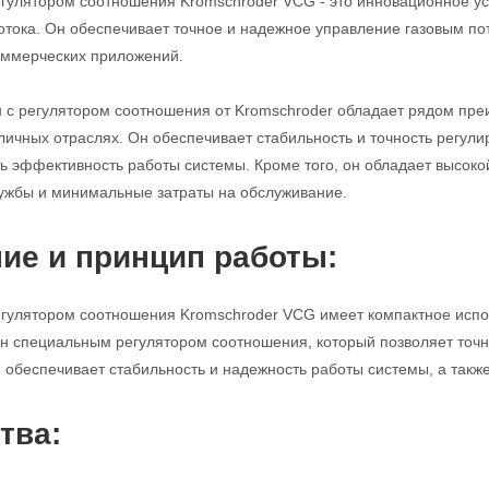
егулятором соотношения Kromschroder VCG - это инновационное ус
потока. Он обеспечивает точное и надежное управление газовым п
ммерческих приложений.
н с регулятором соотношения от Kromschroder обладает рядом пр
личных отраслях. Он обеспечивает стабильность и точность регулир
ь эффективность работы системы. Кроме того, он обладает высоко
ужбы и минимальные затраты на обслуживание.
ие и принцип работы:
егулятором соотношения Kromschroder VCG имеет компактное исполн
н специальным регулятором соотношения, который позволяет точно
н обеспечивает стабильность и надежность работы системы, а такж
тва: