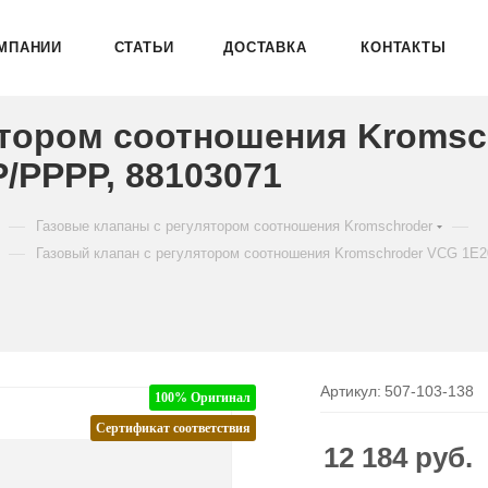
МПАНИИ
СТАТЬИ
ДОСТАВКА
КОНТАКТЫ
ятором соотношения Kromsc
/PPPP, 88103071
—
—
Газовые клапаны с регулятором соотношения Kromschroder
—
Газовый клапан с регулятором соотношения Kromschroder VCG 1
Артикул:
507-103-138
100% Оригинал
Сертификат соответствия
12 184
руб.