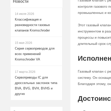
Газовый клапан с р
Новости
контроля газового 
промышленных и ко
14 июля 2026
Классификация и
Этот газовый клапа
разновидности газовых
клапанов Kromschroder
инструментом в раз
процессы и повысит
15 мая 2026
длительный срок сл
Серия сервоприводов для
всех применений
Исполнен
Kromschroder VA
Газовый клапан с р
17 марта 2026
систему. Он оснаще
Сервоприводы IC для
дроссельных заслонок типа
Благодаря этому, о
BVA, BVG, BVH, BVHS и
других
Достоинс