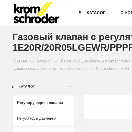
КАТАЛОГ
О КО
Газовый клапан с регул
1E20R/20R05LGEWR/PPPP
—
—
Главная
Каталог
Регулирующие клапаны Kromschroder
Газовые клапаны с регулятором соотношения Kromschroder VCG
КАТАЛОГ
Регулирующие клапаны
Регуляторы давления