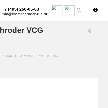
+7 (495) 268-05-03
0
info@kromschroder-rus.ru
hroder VCG
E20R/20R05LGEWR/PPPP/PPPP, 88103071