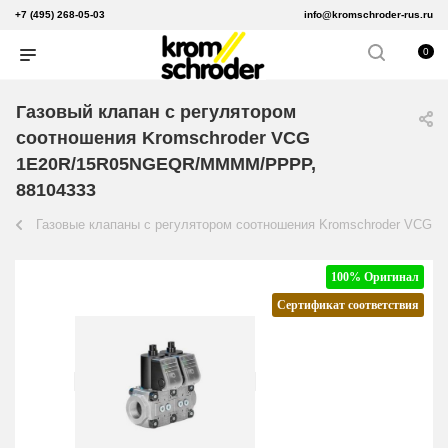
+7 (495) 268-05-03
info@kromschroder-rus.ru
0
Газовый клапан с регулятором
соотношения Kromschroder VCG
1E20R/15R05NGEQR/MMMM/PPPP,
88104333
Газовые клапаны с регулятором соотношения Kromschroder VCG
100% Оригинал
Сертификат соответствия