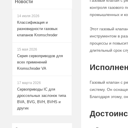
Газовый клапан с р
Новости
контроля газового 
промышленных и ко
14 июля 2026
Классификация и
Этот газовый клапа
разновидности газовых
клапанов Kromschroder
инструментом в раз
процессы и повысит
15 мая 2026
длительный срок сл
Серия сервоприводов для
всех применений
Исполнен
Kromschroder VA
Газовый клапан с р
17 марта 2026
систему. Он оснаще
Сервоприводы IC для
дроссельных заслонок типа
Благодаря этому, о
BVA, BVG, BVH, BVHS и
других
Достоинс