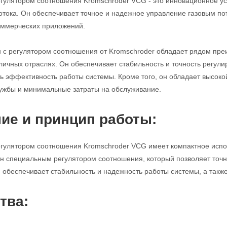
егулятором соотношения Kromschroder VCG - это инновационное ус
потока. Он обеспечивает точное и надежное управление газовым п
ммерческих приложений.
н с регулятором соотношения от Kromschroder обладает рядом пр
личных отраслях. Он обеспечивает стабильность и точность регулир
ь эффективность работы системы. Кроме того, он обладает высоко
ужбы и минимальные затраты на обслуживание.
ие и принцип работы:
егулятором соотношения Kromschroder VCG имеет компактное исполн
н специальным регулятором соотношения, который позволяет точно
н обеспечивает стабильность и надежность работы системы, а такж
тва: