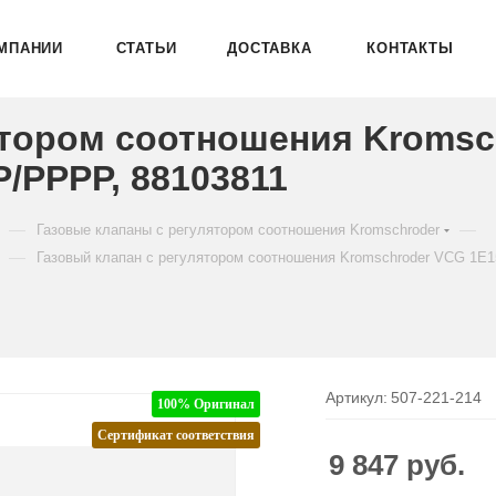
МПАНИИ
СТАТЬИ
ДОСТАВКА
КОНТАКТЫ
ятором соотношения Kromsc
/PPPP, 88103811
—
—
Газовые клапаны с регулятором соотношения Kromschroder
—
Газовый клапан с регулятором соотношения Kromschroder VCG 1
Артикул:
507-221-214
100% Оригинал
Сертификат соответствия
9 847
руб.