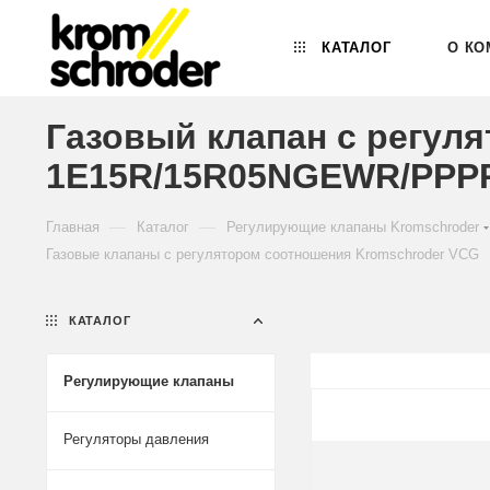
КАТАЛОГ
О КО
Газовый клапан с регул
1E15R/15R05NGEWR/PPPP
—
—
Главная
Каталог
Регулирующие клапаны Kromschroder
Газовые клапаны с регулятором соотношения Kromschroder VCG
КАТАЛОГ
Регулирующие клапаны
Регуляторы давления