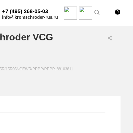
+7 (495) 268-05-03
0
info@kromschroder-rus.ru
hroder VCG
E15R/15R05NGEWR/PPPP/PPPP, 88103811