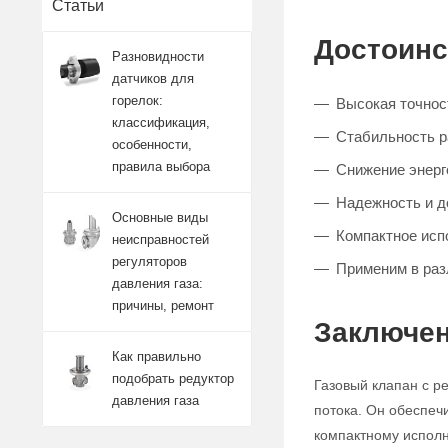
Статьи
Достоинс
Разновидности
датчиков для
горелок:
Высокая точност
классификация,
Стабильность 
особенности,
правила выбора
Снижение энерг
Надежность и д
Основные виды
Компактное исп
неисправностей
регуляторов
Применим в ра
давления газа:
причины, ремонт
Заключен
Как правильно
подобрать редуктор
Газовый клапан с р
давления газа
потока. Он обеспеч
компактному исполн