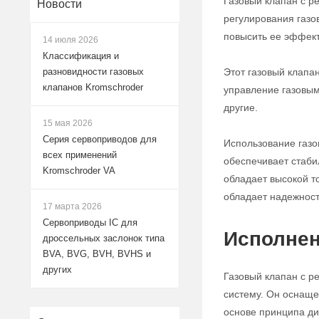
Газовый клапан с р
Новости
регулирования газо
повысить ее эффект
14 июля 2026
Классификация и
Этот газовый клапа
разновидности газовых
клапанов Kromschroder
управление газовым
другие.
15 мая 2026
Серия сервоприводов для
Использование газо
всех применений
обеспечивает стабил
Kromschroder VA
обладает высокой т
обладает надежност
17 марта 2026
Сервоприводы IC для
Исполнен
дроссельных заслонок типа
BVA, BVG, BVH, BVHS и
других
Газовый клапан с р
систему. Он оснаще
основе принципа ди