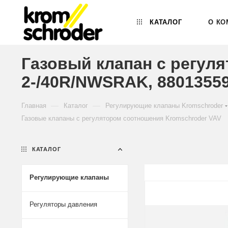
КАТАЛОГ
О КО
Газовый клапан с регул
2-/40R/NWSRAK, 8801355
—
—
Главная
Каталог
Регулирующие клапаны Kromschroder
Газовые клапаны с регулятором соотношения Kromschroder VAV
КАТАЛОГ
Регулирующие клапаны
Регуляторы давления