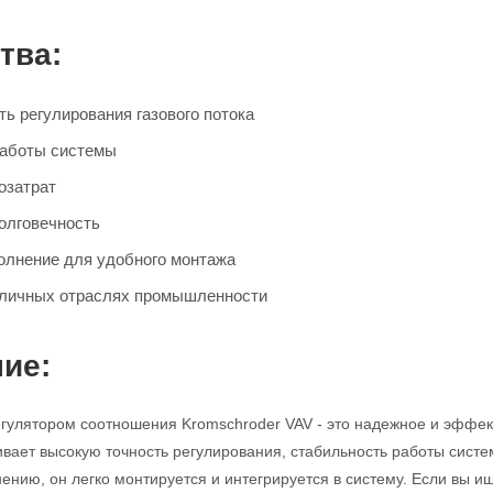
тва:
ь регулирования газового потока
работы системы
озатрат
олговечность
олнение для удобного монтажа
зличных отраслях промышленности
ие:
егулятором соотношения Kromschroder VAV - это надежное и эффек
ивает высокую точность регулирования, стабильность работы систе
ению, он легко монтируется и интегрируется в систему. Если вы