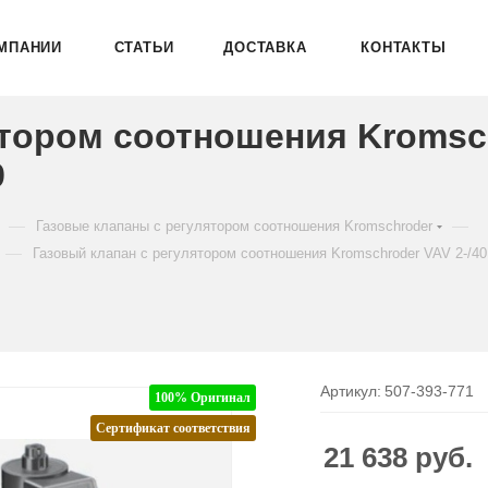
МПАНИИ
СТАТЬИ
ДОСТАВКА
КОНТАКТЫ
ятором соотношения Kromsc
9
—
—
Газовые клапаны с регулятором соотношения Kromschroder
—
Газовый клапан с регулятором соотношения Kromschroder VAV 2-/
Артикул:
507-393-771
100% Оригинал
Сертификат соответствия
21 638
руб.