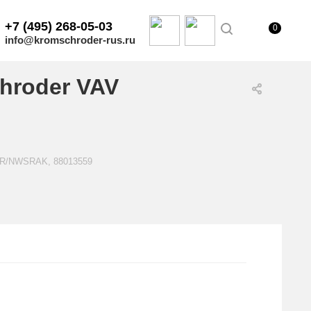
+7 (495) 268-05-03
0
info@kromschroder-rus.ru
hroder VAV
40R/NWSRAK, 88013559