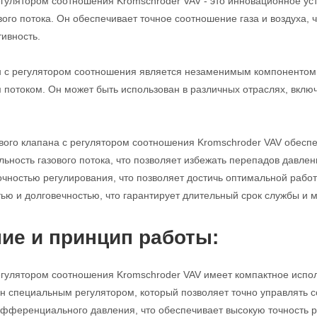
егулятором соотношения Kromschroder VAV - это инновационное ус
вого потока. Он обеспечивает точное соотношение газа и воздуха,
ивность.
н с регулятором соотношения является незаменимым компонентом 
 потоком. Он может быть использован в различных отраслях, вкл
вого клапана с регулятором соотношения Kromschroder VAV обесп
ьность газового потока, что позволяет избежать перепадов давлен
очностью регулирования, что позволяет достичь оптимальной работы
ью и долговечностью, что гарантирует длительный срок службы и
ие и принцип работы:
егулятором соотношения Kromschroder VAV имеет компактное испол
н специальным регулятором, который позволяет точно управлять с
фференциального давления, что обеспечивает высокую точность р