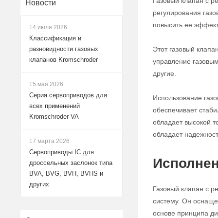
Газовый клапан с р
Новости
регулирования газо
повысить ее эффект
14 июля 2026
Классификация и
Этот газовый клапа
разновидности газовых
клапанов Kromschroder
управление газовым
другие.
15 мая 2026
Серия сервоприводов для
Использование газо
всех применений
обеспечивает стабил
Kromschroder VA
обладает высокой т
обладает надежност
17 марта 2026
Сервоприводы IC для
Исполнен
дроссельных заслонок типа
BVA, BVG, BVH, BVHS и
других
Газовый клапан с р
систему. Он оснаще
основе принципа ди