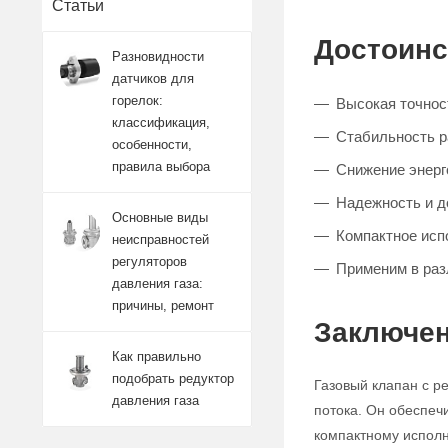
Статьи
Достоинс
Разновидности
датчиков для
горелок:
Высокая точност
классификация,
Стабильность 
особенности,
правила выбора
Снижение энерг
Надежность и д
Основные виды
Компактное исп
неисправностей
регуляторов
Применим в ра
давления газа:
причины, ремонт
Заключен
Как правильно
подобрать редуктор
Газовый клапан с р
давления газа
потока. Он обеспеч
компактному исполн