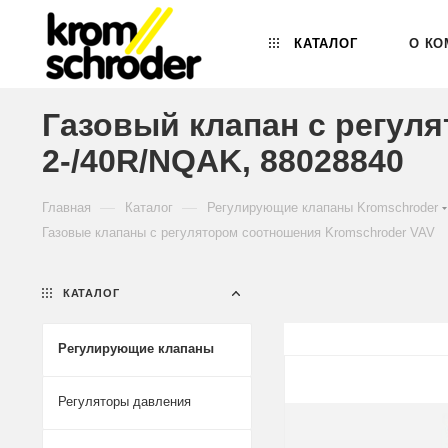
КАТАЛОГ
О КО
Газовый клапан с регул
2-/40R/NQAK, 88028840
—
—
Главная
Каталог
Регулирующие клапаны Kromschroder
Газовые клапаны с регулятором соотношения Kromschroder VAV
КАТАЛОГ
Регулирующие клапаны
Регуляторы давления