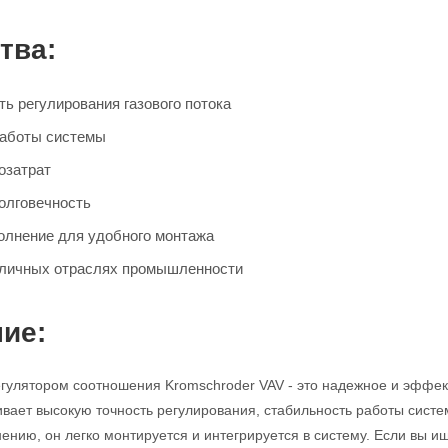
тва:
ь регулирования газового потока
работы системы
озатрат
олговечность
олнение для удобного монтажа
зличных отраслях промышленности
ие:
егулятором соотношения Kromschroder VAV - это надежное и эффек
ивает высокую точность регулирования, стабильность работы систе
ению, он легко монтируется и интегрируется в систему. Если вы