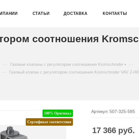
МПАНИИ
СТАТЬИ
ДОСТАВКА
КОНТАКТЫ
ятором соотношения Kromsc
—
—
Газовые клапаны с регулятором соотношения Kromschroder
—
Газовый клапан с регулятором соотношения Kromschroder VAV 2-/4
Артикул:
507-325-585
100% Оригинал
Сертификат соответствия
17 366
руб.