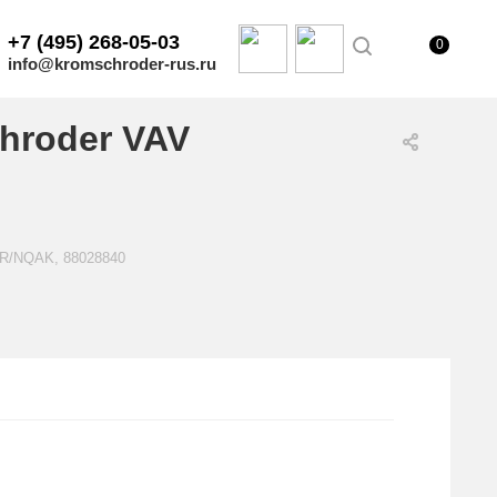
+7 (495) 268-05-03
0
info@kromschroder-rus.ru
hroder VAV
0R/NQAK, 88028840