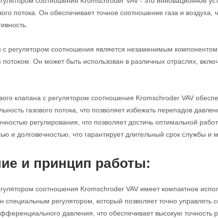
егулятором соотношения Kromschroder VAV - это инновационное ус
вого потока. Он обеспечивает точное соотношение газа и воздуха,
ивность.
н с регулятором соотношения является незаменимым компонентом 
 потоком. Он может быть использован в различных отраслях, вкл
вого клапана с регулятором соотношения Kromschroder VAV обесп
ьность газового потока, что позволяет избежать перепадов давлен
очностью регулирования, что позволяет достичь оптимальной работы
ью и долговечностью, что гарантирует длительный срок службы и
ие и принцип работы:
егулятором соотношения Kromschroder VAV имеет компактное испол
н специальным регулятором, который позволяет точно управлять с
фференциального давления, что обеспечивает высокую точность р