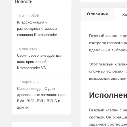
Новости
Описание
Ха
14 июля 2026
Классификация и
разновидности газовых
клапанов Kromschroder
Газовый клапан с р
контроля газового 
15 мая 2026
идеальным выбором
Серия сервоприводов для
всех применений
Этот газовый клапа
Kromschroder VA
сложных условиях. 
возможных аварийн
17 марта 2026
Сервоприводы IC для
Исполнен
дроссельных заслонок типа
BVA, BVG, BVH, BVHS и
других
Газовый клапан с р
систему. Он оснаще
заданное соотноше