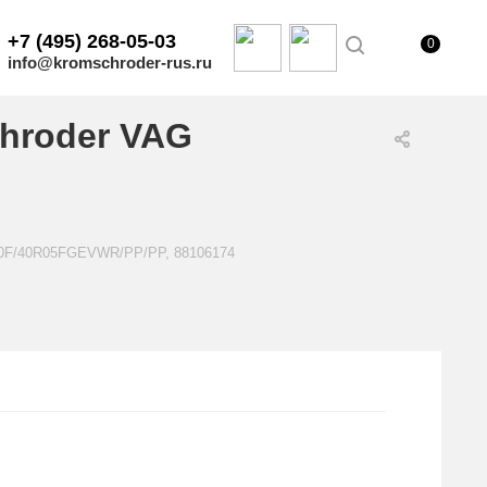
+7 (495) 268-05-03
0
info@kromschroder-rus.ru
hroder VAG
E50F/40R05FGEVWR/PP/PP, 88106174