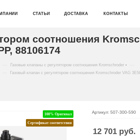
МПАНИИ
СТАТЬИ
ДОСТАВКА
КОНТАКТЫ
ятором соотношения Kromsc
P, 88106174
—
—
Газовые клапаны с регулятором соотношения Kromschroder
—
Газовый клапан с регулятором соотношения Kromschroder VAG 3
Артикул:
507-300-590
100% Оригинал
Сертификат соответствия
12 701
руб.