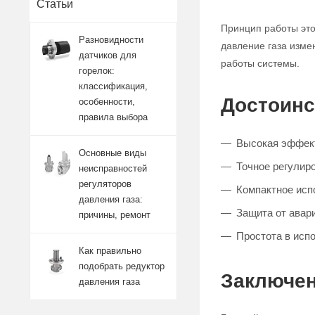
Статьи
Принцип работы это
Разновидности
давление газа изме
датчиков для
работы системы.
горелок:
классификация,
Достоинс
особенности,
правила выбора
Высокая эффект
Основные виды
Точное регулиро
неисправностей
регуляторов
Компактное исп
давления газа:
Защита от авар
причины, ремонт
Простота в исп
Как правильно
подобрать редуктор
Заключен
давления газа