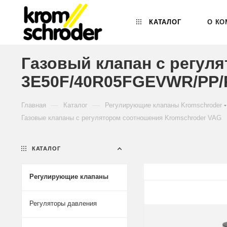
КАТАЛОГ
О КО
Газовый клапан с регул
3E50F/40R05FGEVWR/PP/P
—
—
Главная
Каталог
Регулирующие клапаны Kromschroder
Газовые клапаны с регулятором соотношения Kromschroder VAG
КАТАЛОГ
Регулирующие клапаны
Регуляторы давления