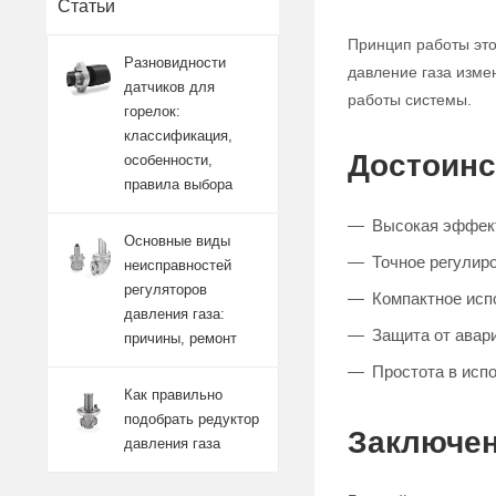
Статьи
Принцип работы это
Разновидности
давление газа изме
датчиков для
работы системы.
горелок:
классификация,
Достоинс
особенности,
правила выбора
Высокая эффект
Основные виды
Точное регулиро
неисправностей
регуляторов
Компактное исп
давления газа:
Защита от авар
причины, ремонт
Простота в исп
Как правильно
подобрать редуктор
Заключен
давления газа