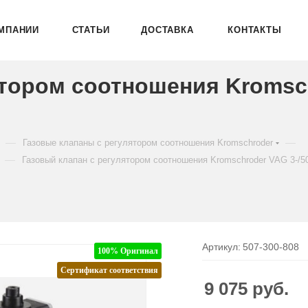
МПАНИИ
СТАТЬИ
ДОСТАВКА
КОНТАКТЫ
ятором соотношения Kromsc
—
—
Газовые клапаны с регулятором соотношения Kromschroder
—
Газовый клапан с регулятором соотношения Kromschroder VAG 3-/
Артикул:
507-300-808
100% Оригинал
Сертификат соответствия
9 075
руб.