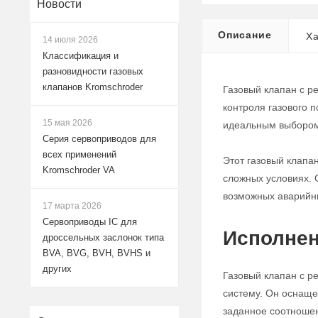
Новости
Описание
Ха
14 июля 2026
Классификация и
разновидности газовых
клапанов Kromschroder
Газовый клапан с р
контроля газового 
15 мая 2026
идеальным выбором
Серия сервоприводов для
всех применений
Этот газовый клапа
Kromschroder VA
сложных условиях. 
возможных аварийн
17 марта 2026
Сервоприводы IC для
Исполнен
дроссельных заслонок типа
BVA, BVG, BVH, BVHS и
других
Газовый клапан с р
систему. Он оснаще
заданное соотноше