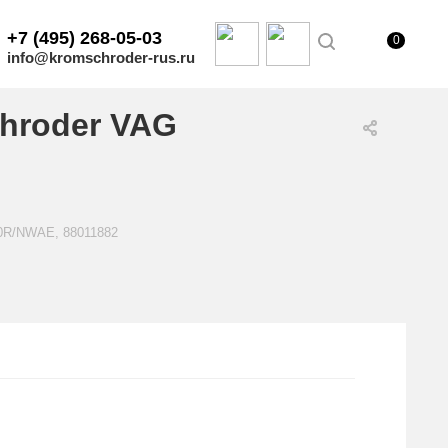
+7 (495) 268-05-03
0
info@kromschroder-rus.ru
hroder VAG
50R/NWAE, 88011882