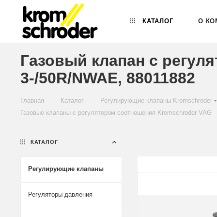
КАТАЛОГ
О КО
Газовый клапан с регул
3-/50R/NWAE, 88011882
—
—
Главная
Каталог
Регулирующие клапаны Kromschroder
Газовые клапаны с регулятором соотношения Kromschroder VAG
КАТАЛОГ
Регулирующие клапаны
Регуляторы давления