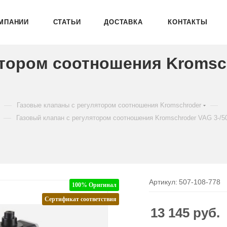
МПАНИИ
СТАТЬИ
ДОСТАВКА
КОНТАКТЫ
ятором соотношения Kromsc
—
—
Газовые клапаны с регулятором соотношения Kromschroder
—
Газовый клапан с регулятором соотношения Kromschroder VAG 3-/
Артикул:
507-108-778
100% Оригинал
Сертификат соответствия
13 145
руб.