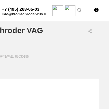
+7 (495) 268-05-03
0
info@kromschroder-rus.ru
hroder VAG
50F/NWAE, 88030185