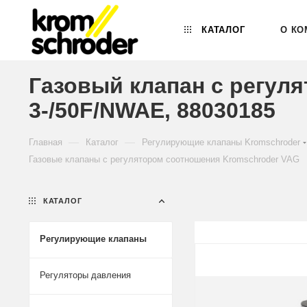
КАТАЛОГ
О КО
Газовый клапан с регул
3-/50F/NWAE, 88030185
—
—
Главная
Каталог
Регулирующие клапаны Kromschroder
Газовые клапаны с регулятором соотношения Kromschroder VAG
КАТАЛОГ
Регулирующие клапаны
Регуляторы давления