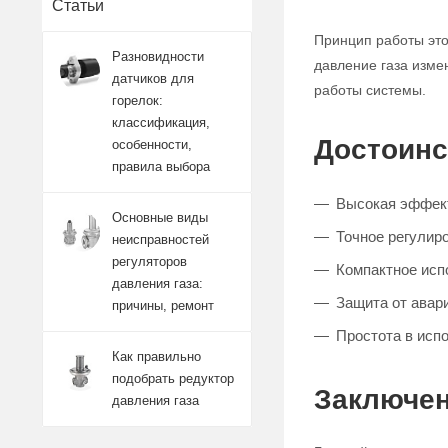
Статьи
Принцип работы это
Разновидности
давление газа изме
датчиков для
работы системы.
горелок:
классификация,
Достоинс
особенности,
правила выбора
Высокая эффект
Основные виды
Точное регулиро
неисправностей
регуляторов
Компактное исп
давления газа:
Защита от авар
причины, ремонт
Простота в исп
Как правильно
подобрать редуктор
Заключен
давления газа