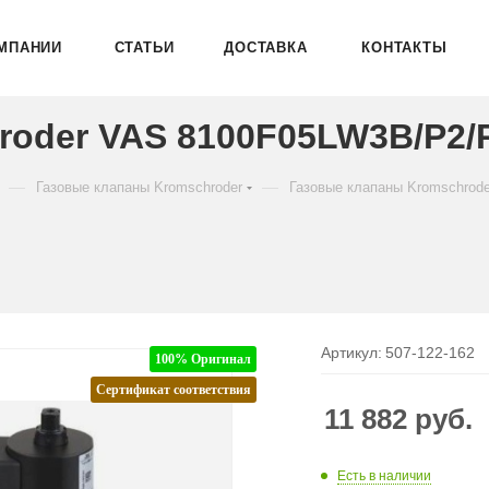
МПАНИИ
СТАТЬИ
ДОСТАВКА
КОНТАКТЫ
roder VAS 8100F05LW3B/P2/P
—
—
Газовые клапаны Kromschroder
Газовые клапаны Kromschrod
Артикул:
507-122-162
100% Оригинал
Сертификат соответствия
11 882
руб.
Есть в наличии