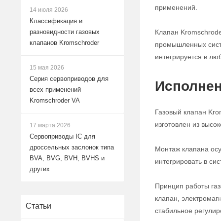
применений.
14 июля 2026
Классификация и
Клапан Kromschrode
разновидности газовых
клапанов Kromschroder
промышленных систе
интегрируется в лю
15 мая 2026
Серия сервоприводов для
Исполнен
всех применений
Kromschroder VA
Газовый клапан Kro
изготовлен из высо
17 марта 2026
Сервоприводы IC для
дроссельных заслонок типа
Монтаж клапана осу
BVA, BVG, BVH, BVHS и
интегрировать в си
других
Принцип работы газ
клапан, электромаг
Статьи
стабильное регулир