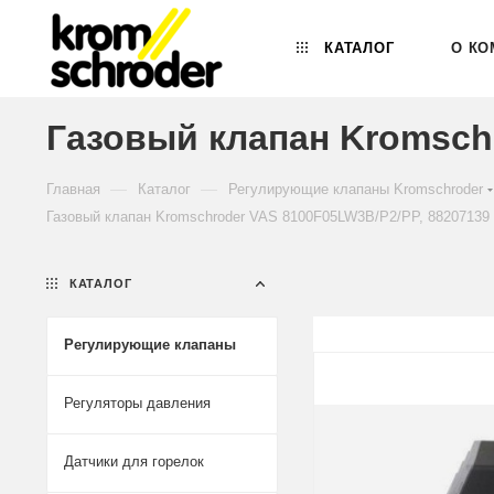
КАТАЛОГ
О КО
Газовый клапан Kromsch
—
—
Главная
Каталог
Регулирующие клапаны Kromschroder
Газовый клапан Kromschroder VAS 8100F05LW3B/P2/PP, 88207139
КАТАЛОГ
Регулирующие клапаны
Регуляторы давления
Датчики для горелок