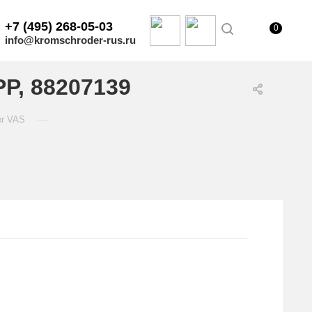
+7 (495) 268-05-03
0
info@kromschroder-rus.ru
P, 88207139
—
er VAS