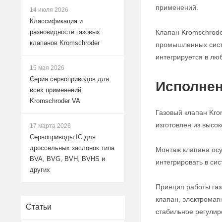
применений.
14 июля 2026
Классификация и
Клапан Kromschrode
разновидности газовых
клапанов Kromschroder
промышленных систе
интегрируется в лю
15 мая 2026
Серия сервоприводов для
Исполнен
всех применений
Kromschroder VA
Газовый клапан Kro
изготовлен из высо
17 марта 2026
Сервоприводы IC для
дроссельных заслонок типа
Монтаж клапана осу
BVA, BVG, BVH, BVHS и
интегрировать в си
других
Принцип работы газ
клапан, электромаг
Статьи
стабильное регулир