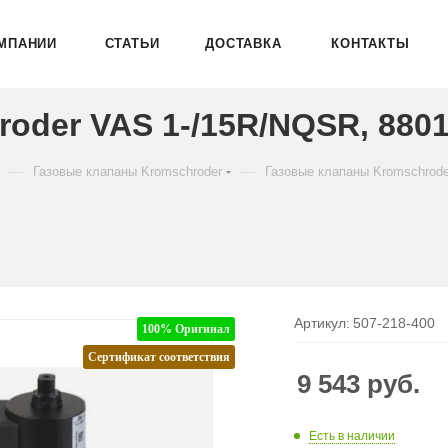
МПАНИИ
СТАТЬИ
ДОСТАВКА
КОНТАКТЫ
oder VAS 1-/15R/NQSR, 880
—
—
Газовые клапаны Kromschroder
Газовые клапаны Kromschrod
Артикул:
507-218-400
100% Оригинал
Сертификат соответствия
9 543
руб.
Есть в наличии