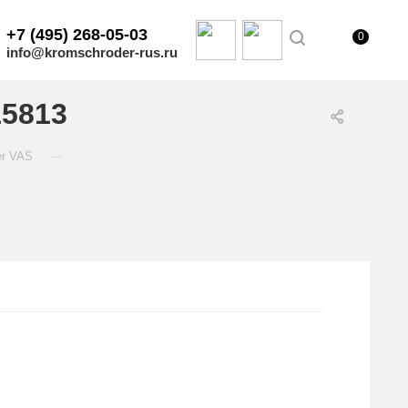
+7 (495) 268-05-03
0
info@kromschroder-rus.ru
15813
—
er VAS