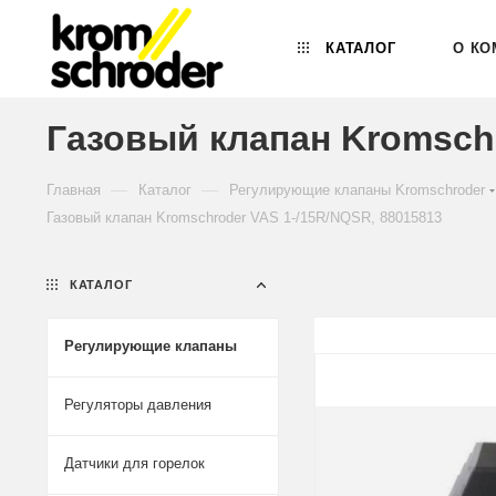
КАТАЛОГ
О КО
Газовый клапан Kromschr
—
—
Главная
Каталог
Регулирующие клапаны Kromschroder
Газовый клапан Kromschroder VAS 1-/15R/NQSR, 88015813
КАТАЛОГ
Регулирующие клапаны
Регуляторы давления
Датчики для горелок