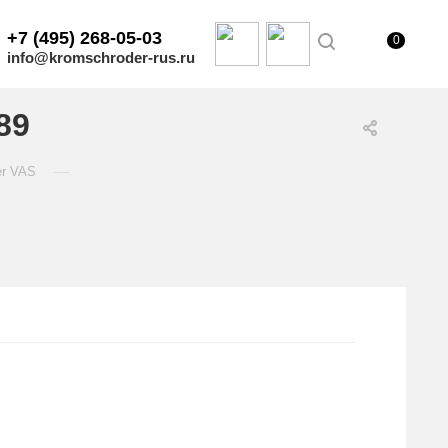
+7 (495) 268-05-03
0
info@kromschroder-rus.ru
89
—
er VAS