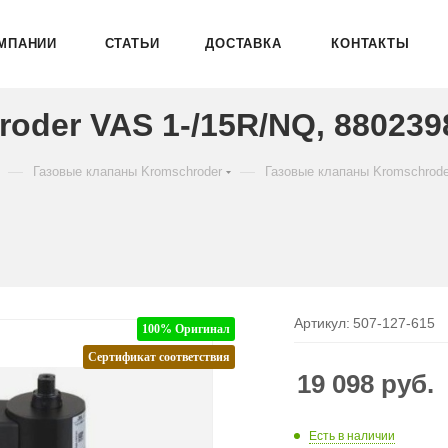
МПАНИИ
СТАТЬИ
ДОСТАВКА
КОНТАКТЫ
oder VAS 1-/15R/NQ, 880239
—
—
Газовые клапаны Kromschroder
Газовые клапаны Kromschrod
Артикул:
507-127-615
100% Оригинал
Сертификат соответствия
19 098
руб.
Есть в наличии