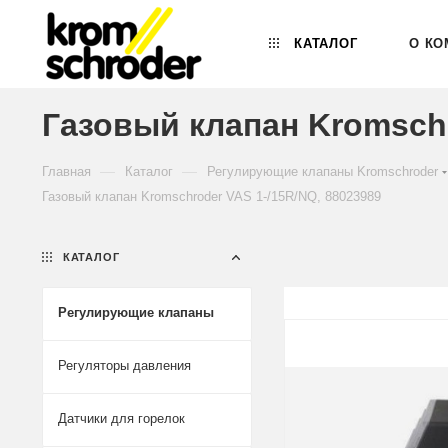
КАТАЛОГ
О КО
Газовый клапан Kromschr
—
—
Главная
Каталог
Регулирующие клапаны Kromschroder
Газовый клапан Kromschroder VAS 1-/15R/NQ, 88023989
КАТАЛОГ
Регулирующие клапаны
Регуляторы давления
Датчики для горелок