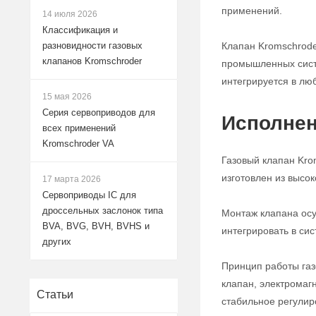
применений.
14 июля 2026
Классификация и
Клапан Kromschrode
разновидности газовых
клапанов Kromschroder
промышленных систе
интегрируется в лю
15 мая 2026
Серия сервоприводов для
Исполнен
всех применений
Kromschroder VA
Газовый клапан Kro
изготовлен из высо
17 марта 2026
Сервоприводы IC для
дроссельных заслонок типа
Монтаж клапана осу
BVA, BVG, BVH, BVHS и
интегрировать в си
других
Принцип работы газ
клапан, электромаг
Статьи
стабильное регулир