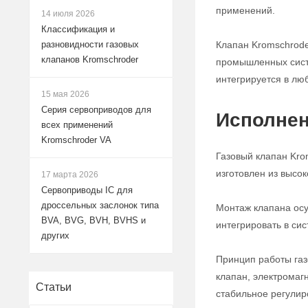
применений.
14 июля 2026
Классификация и
Клапан Kromschrode
разновидности газовых
клапанов Kromschroder
промышленных систе
интегрируется в лю
15 мая 2026
Серия сервоприводов для
Исполнен
всех применений
Kromschroder VA
Газовый клапан Kro
изготовлен из высо
17 марта 2026
Сервоприводы IC для
дроссельных заслонок типа
Монтаж клапана осу
BVA, BVG, BVH, BVHS и
интегрировать в си
других
Принцип работы газ
клапан, электромаг
Статьи
стабильное регулир