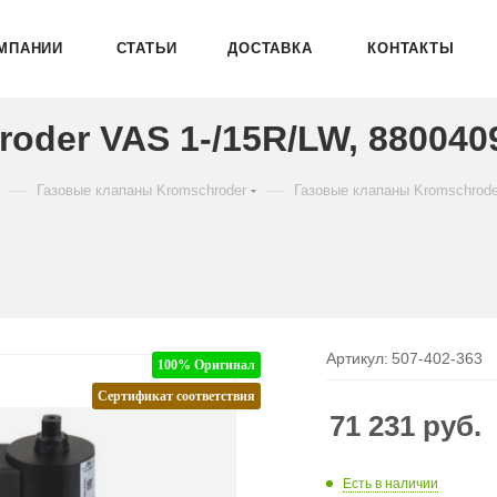
МПАНИИ
СТАТЬИ
ДОСТАВКА
КОНТАКТЫ
oder VAS 1-/15R/LW, 880040
—
—
Газовые клапаны Kromschroder
Газовые клапаны Kromschrod
Артикул:
507-402-363
100% Оригинал
Сертификат соответствия
71 231
руб.
Есть в наличии