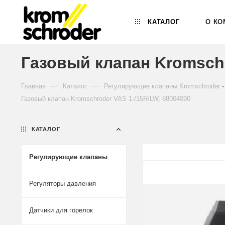
КАТАЛОГ
О КО
Газовый клапан Kromschr
—
—
Главная
Каталог
Регулирующие клапаны Kromschroder
Газовый клапан Kromschroder VAS 1-/15R/LW, 88004090
КАТАЛОГ
Регулирующие клапаны
Регуляторы давления
Датчики для горелок