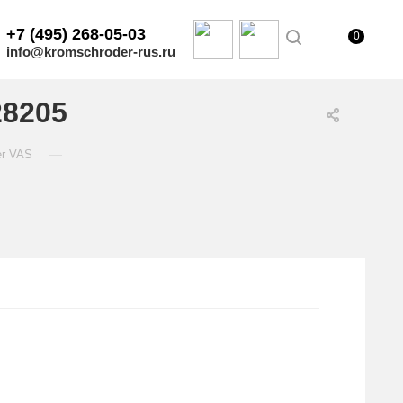
+7 (495) 268-05-03
0
info@kromschroder-rus.ru
28205
—
er VAS