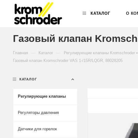
КАТАЛОГ
О КО
Газовый клапан Kromschr
—
—
Главная
Каталог
Регулирующие клапаны Kromschroder
Газовый клапан Kromschroder VAS 1-/15R/LQGR, 88028205
КАТАЛОГ
Регулирующие клапаны
Регуляторы давления
Датчики для горелок