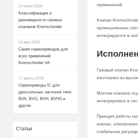
применений.
14 июля 2026
Классификация и
Клапан Kromschrode
разновидности газовых
клапанов Kromschroder
промышленных систе
интегрируется в лю
15 мая 2026
Серия сервоприводов для
Исполнен
всех применений
Kromschroder VA
Газовый клапан Kro
изготовлен из высо
17 марта 2026
Сервоприводы IC для
дроссельных заслонок типа
Монтаж клапана осу
BVA, BVG, BVH, BVHS и
интегрировать в си
других
Принцип работы газ
клапан, электромаг
Статьи
стабильное регулир