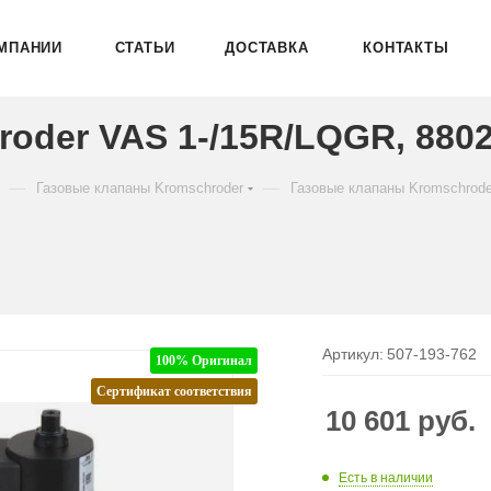
МПАНИИ
СТАТЬИ
ДОСТАВКА
КОНТАКТЫ
oder VAS 1-/15R/LQGR, 880
—
—
Газовые клапаны Kromschroder
Газовые клапаны Kromschrod
Артикул:
507-193-762
100% Оригинал
Сертификат соответствия
10 601
руб.
Есть в наличии