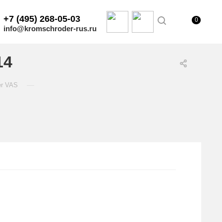
+7 (495) 268-05-03
0
info@kromschroder-rus.ru
14
—
er VAS