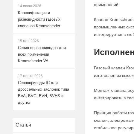
применений.
14 июля 2026
Классификация и
Клапан Kromschrode
разновидности газовых
клапанов Kromschroder
промышленных систе
интегрируется в лю
15 мая 2026
Серия сервоприводов для
Исполнен
всех применений
Kromschroder VA
Газовый клапан Kro
изготовлен из высо
17 марта 2026
Сервоприводы IC для
дроссельных заслонок типа
Монтаж клапана осу
BVA, BVG, BVH, BVHS и
интегрировать в си
других
Принцип работы газ
клапан, электромаг
Статьи
стабильное регулир