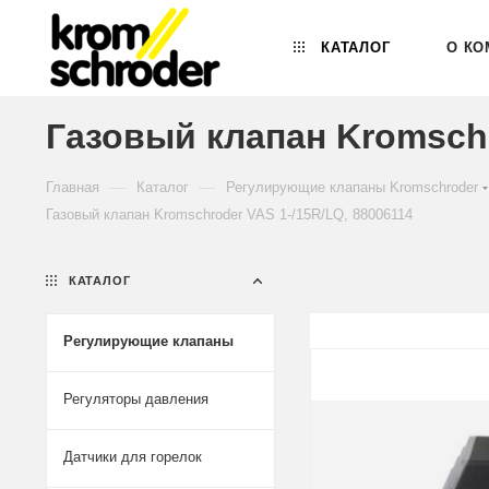
КАТАЛОГ
О КО
Газовый клапан Kromschr
—
—
Главная
Каталог
Регулирующие клапаны Kromschroder
Газовый клапан Kromschroder VAS 1-/15R/LQ, 88006114
КАТАЛОГ
Регулирующие клапаны
Регуляторы давления
Датчики для горелок