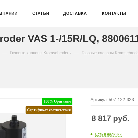
МПАНИИ
СТАТЬИ
ДОСТАВКА
КОНТАКТЫ
oder VAS 1-/15R/LQ, 880061
—
—
Газовые клапаны Kromschroder
Газовые клапаны Kromschrod
Артикул:
507-122-323
100% Оригинал
Сертификат соответствия
8 817
руб.
Есть в наличии