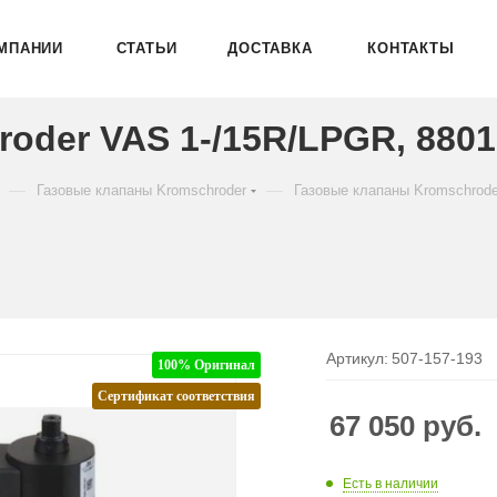
МПАНИИ
СТАТЬИ
ДОСТАВКА
КОНТАКТЫ
oder VAS 1-/15R/LPGR, 880
—
—
Газовые клапаны Kromschroder
Газовые клапаны Kromschrod
Артикул:
507-157-193
100% Оригинал
Сертификат соответствия
67 050
руб.
Есть в наличии