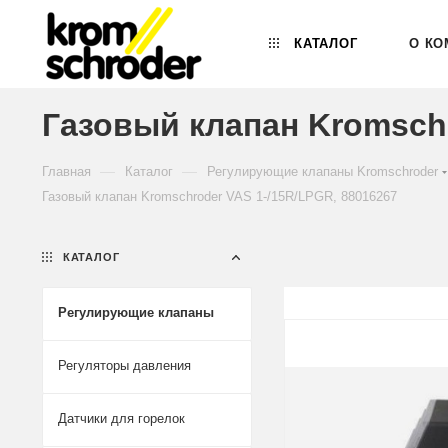
КАТАЛОГ
О КО
Газовый клапан Kromschr
—
—
Главная
Каталог
Регулирующие клапаны Kromschroder
Газовый клапан Kromschroder VAS 1-/15R/LPGR, 88016267
КАТАЛОГ
Регулирующие клапаны
Регуляторы давления
Датчики для горелок