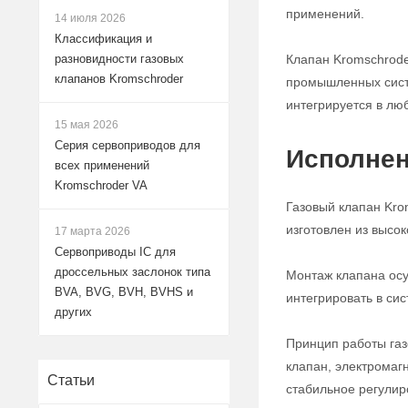
применений.
14 июля 2026
Классификация и
Клапан Kromschrode
разновидности газовых
клапанов Kromschroder
промышленных систе
интегрируется в лю
15 мая 2026
Серия сервоприводов для
Исполнен
всех применений
Kromschroder VA
Газовый клапан Kro
изготовлен из высо
17 марта 2026
Сервоприводы IC для
дроссельных заслонок типа
Монтаж клапана осу
BVA, BVG, BVH, BVHS и
интегрировать в си
других
Принцип работы газ
клапан, электромаг
Статьи
стабильное регулир