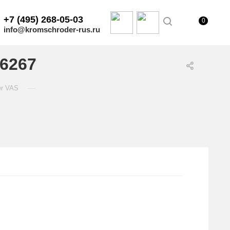
+7 (495) 268-05-03
0
info@kromschroder-rus.ru
16267
—
er VAS