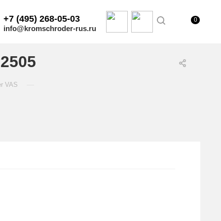
+7 (495) 268-05-03
0
info@kromschroder-rus.ru
12505
—
er VAS