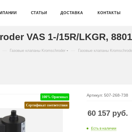
МПАНИИ
СТАТЬИ
ДОСТАВКА
КОНТАКТЫ
oder VAS 1-/15R/LKGR, 880
—
—
Газовые клапаны Kromschroder
Газовые клапаны Kromschrod
Артикул:
507-268-738
100% Оригинал
Сертификат соответствия
60 157
руб.
Есть в наличии