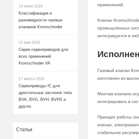
применений.
14 июля 2026
Классификация и
Клапан Kromschrode
разновидности газовых
клапанов Kromschroder
промышленных систе
интегрируется в лю
15 мая 2026
Серия сервоприводов для
Исполнен
всех применений
Kromschroder VA
Газовый клапан Kro
изготовлен из высо
17 марта 2026
Сервоприводы IC для
дроссельных заслонок типа
Монтаж клапана осу
BVA, BVG, BVH, BVHS и
интегрировать в си
других
Принцип работы газ
клапан, электромаг
Статьи
стабильное регулир