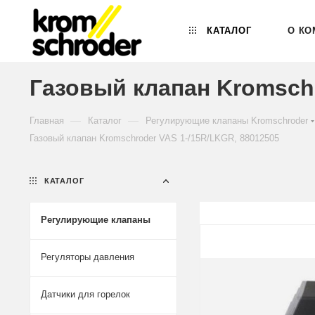
КАТАЛОГ
О КО
Газовый клапан Kromschr
—
—
Главная
Каталог
Регулирующие клапаны Kromschroder
Газовый клапан Kromschroder VAS 1-/15R/LKGR, 88012505
КАТАЛОГ
Регулирующие клапаны
Регуляторы давления
Датчики для горелок