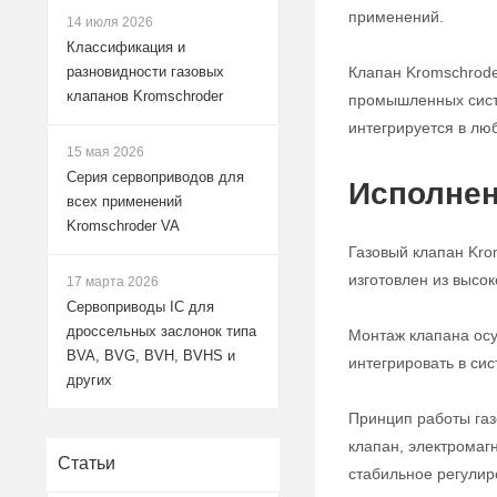
применений.
14 июля 2026
Классификация и
Клапан Kromschrode
разновидности газовых
клапанов Kromschroder
промышленных систе
интегрируется в лю
15 мая 2026
Серия сервоприводов для
Исполнен
всех применений
Kromschroder VA
Газовый клапан Kro
изготовлен из высо
17 марта 2026
Сервоприводы IC для
дроссельных заслонок типа
Монтаж клапана осу
BVA, BVG, BVH, BVHS и
интегрировать в си
других
Принцип работы газ
клапан, электромаг
Статьи
стабильное регулир