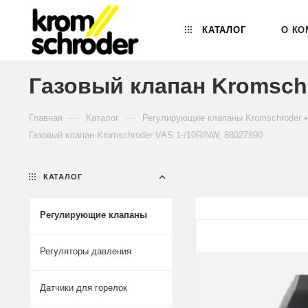
КАТАЛОГ
О КО
Газовый клапан Kromschr
—
—
Главная
Каталог
Регулирующие клапаны Kromschroder
Газовый клапан Kromschroder VAS 1-/10R/NW, 88027890
КАТАЛОГ
Регулирующие клапаны
Регуляторы давления
Датчики для горелок