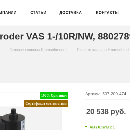
МПАНИИ
СТАТЬИ
ДОСТАВКА
КОНТАКТЫ
oder VAS 1-/10R/NW, 880278
—
—
Газовые клапаны Kromschroder
Газовые клапаны Kromschrod
Артикул:
507-209-474
100% Оригинал
Сертификат соответствия
20 538
руб.
Есть в наличии