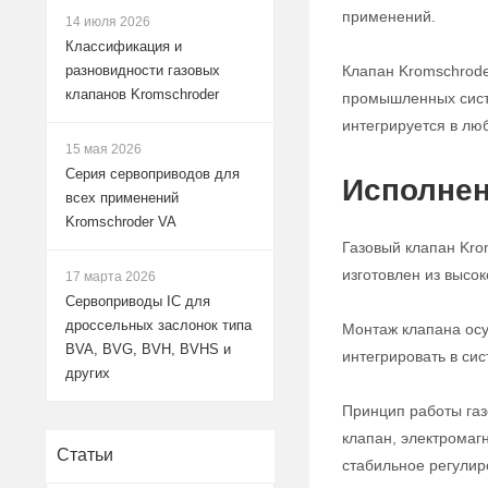
применений.
14 июля 2026
Классификация и
Клапан Kromschrode
разновидности газовых
клапанов Kromschroder
промышленных систе
интегрируется в лю
15 мая 2026
Серия сервоприводов для
Исполнен
всех применений
Kromschroder VA
Газовый клапан Kro
изготовлен из высо
17 марта 2026
Сервоприводы IC для
дроссельных заслонок типа
Монтаж клапана осу
BVA, BVG, BVH, BVHS и
интегрировать в си
других
Принцип работы газ
клапан, электромаг
Статьи
стабильное регулир