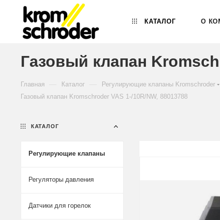
КАТАЛОГ
О КО
Газовый клапан Kromschr
—
—
Главная
Каталог
Регулирующие клапаны Kromschroder
Газовый клапан Kromschroder VAS 1-/10R/NW, 88013788
КАТАЛОГ
Регулирующие клапаны
Регуляторы давления
Датчики для горелок