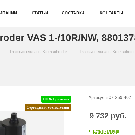
МПАНИИ
СТАТЬИ
ДОСТАВКА
КОНТАКТЫ
oder VAS 1-/10R/NW, 880137
—
—
Газовые клапаны Kromschroder
Газовые клапаны Kromschrod
Артикул:
507-269-402
100% Оригинал
Сертификат соответствия
9 732
руб.
Есть в наличии