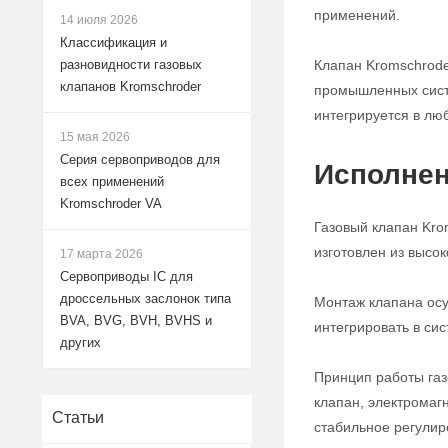
применений.
14 июля 2026
Классификация и
Клапан Kromschrode
разновидности газовых
клапанов Kromschroder
промышленных систе
интегрируется в лю
15 мая 2026
Серия сервоприводов для
Исполнен
всех применений
Kromschroder VA
Газовый клапан Kro
изготовлен из высо
17 марта 2026
Сервоприводы IC для
дроссельных заслонок типа
Монтаж клапана осу
BVA, BVG, BVH, BVHS и
интегрировать в си
других
Принцип работы газ
клапан, электромаг
Статьи
стабильное регулир