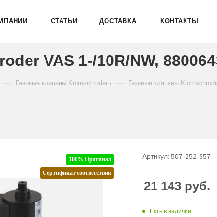
МПАНИИ
СТАТЬИ
ДОСТАВКА
КОНТАКТЫ
oder VAS 1-/10R/NW, 880064
—
—
Газовые клапаны Kromschroder
Газовые клапаны Kromschrod
Артикул:
507-252-557
100% Оригинал
Сертификат соответствия
21 143
руб.
Есть в наличии