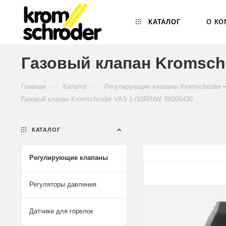
КАТАЛОГ
О КО
Газовый клапан Kromschr
—
—
Главная
Каталог
Регулирующие клапаны Kromschroder
Газовый клапан Kromschroder VAS 1-/10R/NW, 88006430
КАТАЛОГ
Регулирующие клапаны
Регуляторы давления
Датчики для горелок