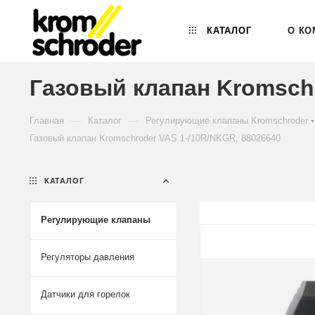
КАТАЛОГ
О КО
Газовый клапан Kromschr
—
—
Главная
Каталог
Регулирующие клапаны Kromschroder
Газовый клапан Kromschroder VAS 1-/10R/NKGR, 88026640
КАТАЛОГ
Регулирующие клапаны
Регуляторы давления
Датчики для горелок