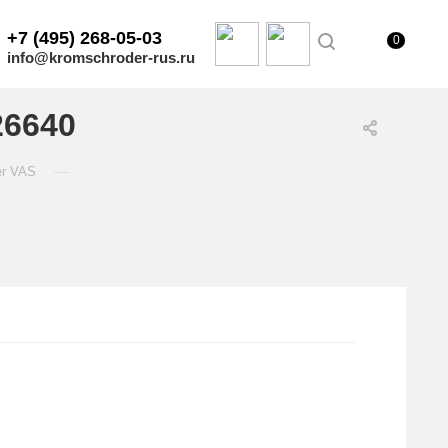
+7 (495) 268-05-03
0
info@kromschroder-rus.ru
26640
—
er VAS