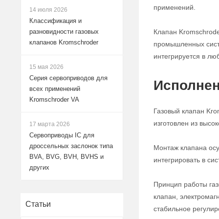
применений.
14 июля 2026
Классификация и
Клапан Kromschrode
разновидности газовых
клапанов Kromschroder
промышленных систе
интегрируется в лю
15 мая 2026
Серия сервоприводов для
Исполнен
всех применений
Kromschroder VA
Газовый клапан Kro
изготовлен из высо
17 марта 2026
Сервоприводы IC для
дроссельных заслонок типа
Монтаж клапана осу
BVA, BVG, BVH, BVHS и
интегрировать в си
других
Принцип работы газ
клапан, электромаг
Статьи
стабильное регулир