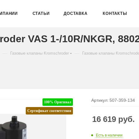
МПАНИИ
СТАТЬИ
ДОСТАВКА
КОНТАКТЫ
oder VAS 1-/10R/NKGR, 880
—
—
Газовые клапаны Kromschroder
Газовые клапаны Kromschrod
Артикул:
507-359-134
100% Оригинал
Сертификат соответствия
16 619
руб.
Есть в наличии