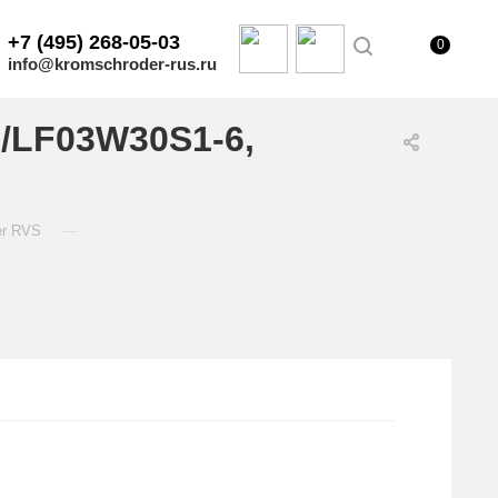
+7 (495) 268-05-03
0
info@kromschroder-rus.ru
/LF03W30S1-6,
—
er RVS