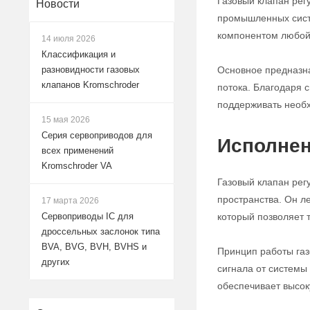
Газовый клапан рег
Новости
промышленных систе
компонентом любой 
14 июля 2026
Классификация и
Основное предназна
разновидности газовых
клапанов Kromschroder
потока. Благодаря с
поддерживать необх
15 мая 2026
Серия сервоприводов для
Исполнен
всех применений
Kromschroder VA
Газовый клапан рег
пространства. Он л
17 марта 2026
который позволяет 
Сервоприводы IC для
дроссельных заслонок типа
BVA, BVG, BVH, BVHS и
Принцип работы газ
других
сигнала от системы
обеспечивает высок