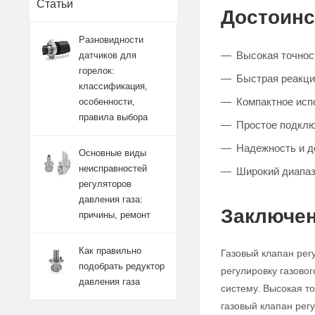
Статьи
Достоинс
Разновидности
Высокая точност
датчиков для
горелок:
Быстрая реакци
классификация,
Компактное исп
особенности,
правила выбора
Простое подклю
Надежность и д
Основные виды
неисправностей
Широкий диапаз
регуляторов
давления газа:
Заключен
причины, ремонт
Как правильно
Газовый клапан рег
подобрать редуктор
регулировку газово
давления газа
систему. Высокая т
газовый клапан ре