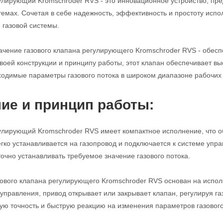
улирующий Kromschroder RVS - это инновационное устройство, пре
мах. Сочетая в себе надежность, эффективность и простоту испо
газовой системы.
чение газового клапана регулирующего Kromschroder RVS - обеспе
воей конструкции и принципу работы, этот клапан обеспечивает вы
одимые параметры газового потока в широком диапазоне рабочих 
ие и принцип работы:
улирующий Kromschroder RVS имеет компактное исполнение, что о
егко устанавливается на газопровод и подключается к системе уп
точно устанавливать требуемое значение газового потока.
ового клапана регулирующего Kromschroder RVS основан на испол
 управления, привод открывает или закрывает клапан, регулируя га
ую точность и быструю реакцию на изменения параметров газового