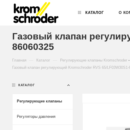
КАТАЛОГ
О КО
Газовый клапан регулир
86060325
—
—
Главная
Каталог
Регулирующие клапаны Kromschroder
Газовый клапан регулирующий Kromschroder RVS 65/LF03W30S1-6
КАТАЛОГ
Регулирующие клапаны
Регуляторы давления