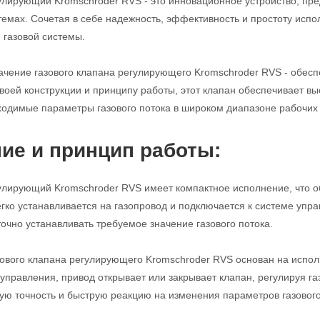
улирующий Kromschroder RVS - это инновационное устройство, пре
мах. Сочетая в себе надежность, эффективность и простоту испо
газовой системы.
чение газового клапана регулирующего Kromschroder RVS - обеспе
воей конструкции и принципу работы, этот клапан обеспечивает вы
одимые параметры газового потока в широком диапазоне рабочих 
ие и принцип работы:
улирующий Kromschroder RVS имеет компактное исполнение, что о
егко устанавливается на газопровод и подключается к системе уп
точно устанавливать требуемое значение газового потока.
ового клапана регулирующего Kromschroder RVS основан на испол
 управления, привод открывает или закрывает клапан, регулируя га
ую точность и быструю реакцию на изменения параметров газового