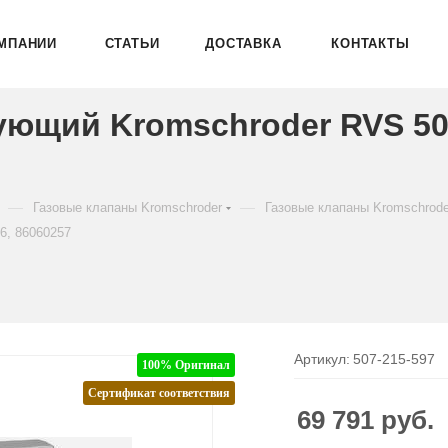
МПАНИИ
СТАТЬИ
ДОСТАВКА
КОНТАКТЫ
ующий Kromschroder RVS 50
—
—
Газовые клапаны Kromschroder
Газовые клапаны Kromschrod
6, 86060257
Артикул:
507-215-597
100% Оригинал
Сертификат соответствия
69 791
руб.