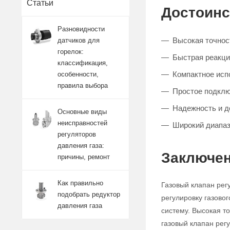
Статьи
Достоинс
Разновидности
Высокая точност
датчиков для
горелок:
Быстрая реакци
классификация,
Компактное исп
особенности,
правила выбора
Простое подклю
Надежность и д
Основные виды
неисправностей
Широкий диапаз
регуляторов
давления газа:
Заключен
причины, ремонт
Как правильно
Газовый клапан рег
подобрать редуктор
регулировку газово
давления газа
систему. Высокая т
газовый клапан ре