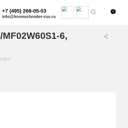
+7 (495) 268-05-03
0
info@kromschroder-rus.ru
/MF02W60S1-6,
—
er RVS