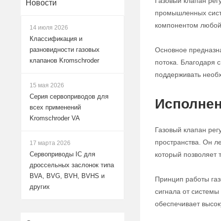
Газовый клапан рег
Новости
промышленных систе
компонентом любой 
14 июля 2026
Классификация и
Основное предназна
разновидности газовых
клапанов Kromschroder
потока. Благодаря с
поддерживать необх
15 мая 2026
Серия сервоприводов для
Исполнен
всех применений
Kromschroder VA
Газовый клапан рег
пространства. Он л
17 марта 2026
который позволяет 
Сервоприводы IC для
дроссельных заслонок типа
BVA, BVG, BVH, BVHS и
Принцип работы газ
других
сигнала от системы
обеспечивает высок