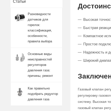
Статьи
Достоинс
Разновидности
Высокая точност
датчиков для
горелок:
Быстрая реакци
классификация,
Компактное исп
особенности,
правила выбора
Простое подклю
Надежность и д
Основные виды
неисправностей
Широкий диапаз
регуляторов
давления газа:
Заключен
причины, ремонт
Как правильно
Газовый клапан рег
подобрать редуктор
регулировку газово
давления газа
систему. Высокая т
газовый клапан ре