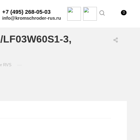
+7 (495) 268-05-03
0
info@kromschroder-rus.ru
/LF03W60S1-3,
—
er RVS