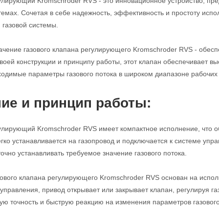
улирующий Kromschroder RVS - это инновационное устройство, пре
мах. Сочетая в себе надежность, эффективность и простоту испо
газовой системы.
чение газового клапана регулирующего Kromschroder RVS - обеспе
воей конструкции и принципу работы, этот клапан обеспечивает вы
одимые параметры газового потока в широком диапазоне рабочих 
ие и принцип работы:
улирующий Kromschroder RVS имеет компактное исполнение, что о
егко устанавливается на газопровод и подключается к системе уп
точно устанавливать требуемое значение газового потока.
ового клапана регулирующего Kromschroder RVS основан на испол
 управления, привод открывает или закрывает клапан, регулируя га
ую точность и быструю реакцию на изменения параметров газового