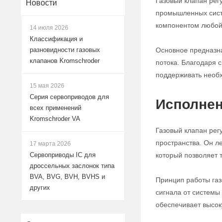
Газовый клапан рег
Новости
промышленных систе
компонентом любой 
14 июля 2026
Классификация и
Основное предназна
разновидности газовых
клапанов Kromschroder
потока. Благодаря с
поддерживать необх
15 мая 2026
Серия сервоприводов для
Исполнен
всех применений
Kromschroder VA
Газовый клапан рег
пространства. Он л
17 марта 2026
который позволяет 
Сервоприводы IC для
дроссельных заслонок типа
BVA, BVG, BVH, BVHS и
Принцип работы газ
других
сигнала от системы
обеспечивает высок