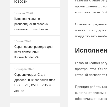
Газовый клапан рег
Новости
промышленных систе
компонентом любой 
14 июля 2026
Классификация и
Основное предназна
разновидности газовых
клапанов Kromschroder
потока. Благодаря с
поддерживать необх
15 мая 2026
Серия сервоприводов для
Исполнен
всех применений
Kromschroder VA
Газовый клапан рег
пространства. Он л
17 марта 2026
который позволяет 
Сервоприводы IC для
дроссельных заслонок типа
BVA, BVG, BVH, BVHS и
Принцип работы газ
других
сигнала от системы
обеспечивает высок