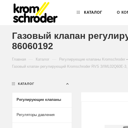
КАТАЛОГ
О КО
Газовый клапан регулир
86060192
—
—
Главная
Каталог
Регулирующие клапаны Kromschroder
Газовый клапан регулирующий Kromschroder RVS 3/IML02Q60E-3,
КАТАЛОГ
Регулирующие клапаны
Регуляторы давления