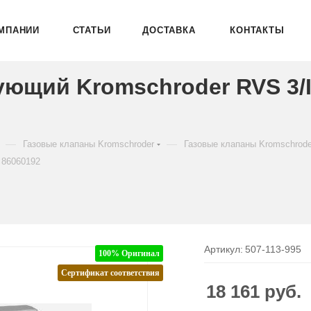
МПАНИИ
СТАТЬИ
ДОСТАВКА
КОНТАКТЫ
ующий Kromschroder RVS 3/
—
—
Газовые клапаны Kromschroder
Газовые клапаны Kromschrod
 86060192
Артикул:
507-113-995
100% Оригинал
Сертификат соответствия
18 161
руб.