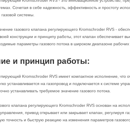
улирующий Kromschroder RVS - это инновационное устройство, пре
мах. Сочетая в себе надежность, эффективность и простоту испо
газовой системы.
чение газового клапана регулирующего Kromschroder RVS - обеспе
воей конструкции и принципу работы, этот клапан обеспечивает вы
одимые параметры газового потока в широком диапазоне рабочих 
ие и принцип работы:
улирующий Kromschroder RVS имеет компактное исполнение, что о
егко устанавливается на газопровод и подключается к системе уп
точно устанавливать требуемое значение газового потока.
ового клапана регулирующего Kromschroder RVS основан на испол
 управления, привод открывает или закрывает клапан, регулируя га
ую точность и быструю реакцию на изменения параметров газового