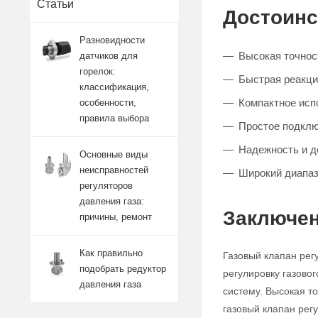
Статьи
Достоинс
Разновидности
Высокая точност
датчиков для
горелок:
Быстрая реакци
классификация,
Компактное исп
особенности,
правила выбора
Простое подклю
Надежность и д
Основные виды
неисправностей
Широкий диапаз
регуляторов
давления газа:
Заключен
причины, ремонт
Как правильно
Газовый клапан рег
подобрать редуктор
регулировку газово
давления газа
систему. Высокая т
газовый клапан ре