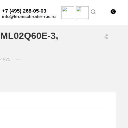
+7 (495) 268-05-03
0
info@kromschroder-rus.ru
IML02Q60E-3,
—
er RVS