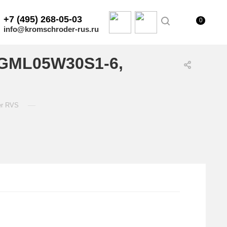
+7 (495) 268-05-03
0
info@kromschroder-rus.ru
/GML05W30S1-6,
—
er RVS