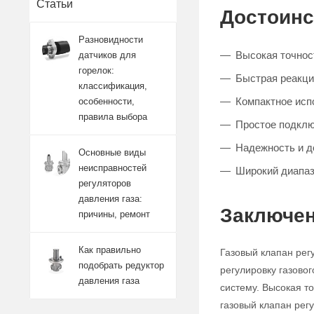
Статьи
Достоинс
Разновидности
Высокая точност
датчиков для
горелок:
Быстрая реакци
классификация,
Компактное исп
особенности,
правила выбора
Простое подклю
Надежность и д
Основные виды
неисправностей
Широкий диапаз
регуляторов
давления газа:
Заключен
причины, ремонт
Как правильно
Газовый клапан рег
подобрать редуктор
регулировку газово
давления газа
систему. Высокая т
газовый клапан ре