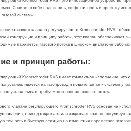
улирующий Kromschroder RVS - это инновационное устройство, пре
мах. Сочетая в себе надежность, эффективность и простоту испо
газовой системы.
чение газового клапана регулирующего Kromschroder RVS - обеспе
воей конструкции и принципу работы, этот клапан обеспечивает вы
одимые параметры газового потока в широком диапазоне рабочих 
ие и принцип работы:
улирующий Kromschroder RVS имеет компактное исполнение, что о
егко устанавливается на газопровод и подключается к системе уп
точно устанавливать требуемое значение газового потока.
ового клапана регулирующего Kromschroder RVS основан на испол
 управления, привод открывает или закрывает клапан, регулируя га
ую точность и быструю реакцию на изменения параметров газового