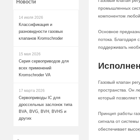
Газовый клапан рег
Новости
промышленных систе
компонентом любой 
14 июля 2026
Классификация и
Основное предназна
разновидности газовых
клапанов Kromschroder
потока. Благодаря с
поддерживать необх
15 мая 2026
Серия сервоприводов для
Исполнен
всех применений
Kromschroder VA
Газовый клапан рег
пространства. Он л
17 марта 2026
который позволяет 
Сервоприводы IC для
дроссельных заслонок типа
BVA, BVG, BVH, BVHS и
Принцип работы газ
других
сигнала от системы
обеспечивает высок