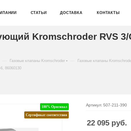
МПАНИИ
СТАТЬИ
ДОСТАВКА
КОНТАКТЫ
ующий Kromschroder RVS 3
—
—
Газовые клапаны Kromschroder
Газовые клапаны Kromschrod
6, 86060130
Артикул:
507-211-390
100% Оригинал
Сертификат соответствия
22 095
руб.