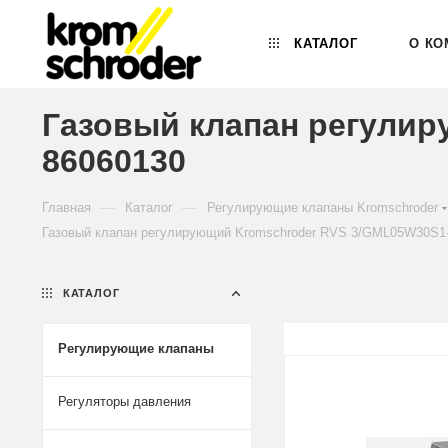
КАТАЛОГ
О КО
Газовый клапан регулир
86060130
—
—
Главная
Каталог
Регулирующие клапаны Kromschroder
Газовый клапан регулирующий Kromschroder RVS 3/GML05W30S1-
КАТАЛОГ
Регулирующие клапаны
Регуляторы давления