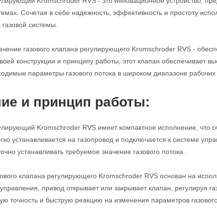
улирующий Kromschroder RVS - это инновационное устройство, пре
мах. Сочетая в себе надежность, эффективность и простоту испо
газовой системы.
чение газового клапана регулирующего Kromschroder RVS - обеспе
воей конструкции и принципу работы, этот клапан обеспечивает вы
одимые параметры газового потока в широком диапазоне рабочих 
ие и принцип работы:
улирующий Kromschroder RVS имеет компактное исполнение, что о
егко устанавливается на газопровод и подключается к системе уп
точно устанавливать требуемое значение газового потока.
ового клапана регулирующего Kromschroder RVS основан на испол
 управления, привод открывает или закрывает клапан, регулируя га
ую точность и быструю реакцию на изменения параметров газового