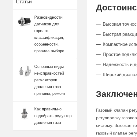
Статьи
Достоинс
Разновидности
Высокая точност
датчиков для
горелок:
Быстрая реакци
классификация,
Компактное исп
особенности,
правила выбора
Простое подклю
Надежность и д
Основные виды
неисправностей
Широкий диапаз
регуляторов
давления газа:
Заключен
причины, ремонт
Как правильно
Газовый клапан рег
подобрать редуктор
регулировку газово
давления газа
систему. Высокая т
газовый клапан ре