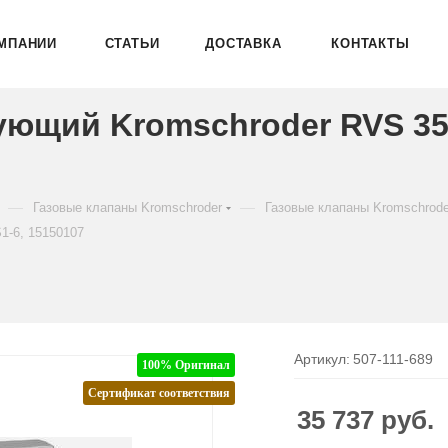
МПАНИИ
СТАТЬИ
ДОСТАВКА
КОНТАКТЫ
ующий Kromschroder RVS 35
—
—
Газовые клапаны Kromschroder
Газовые клапаны Kromschrod
1-6, 15150107
Артикул:
507-111-689
100% Оригинал
Сертификат соответствия
35 737
руб.