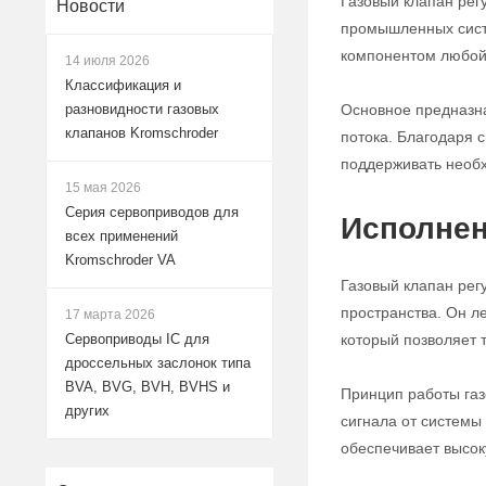
Газовый клапан рег
Новости
промышленных систе
компонентом любой 
14 июля 2026
Классификация и
Основное предназна
разновидности газовых
клапанов Kromschroder
потока. Благодаря с
поддерживать необх
15 мая 2026
Серия сервоприводов для
Исполнен
всех применений
Kromschroder VA
Газовый клапан рег
пространства. Он л
17 марта 2026
который позволяет 
Сервоприводы IC для
дроссельных заслонок типа
BVA, BVG, BVH, BVHS и
Принцип работы газ
других
сигнала от системы
обеспечивает высок