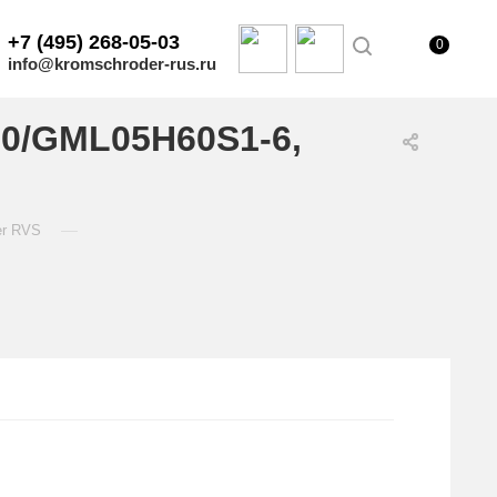
+7 (495) 268-05-03
0
info@kromschroder-rus.ru
0/GML05H60S1-6,
—
er RVS