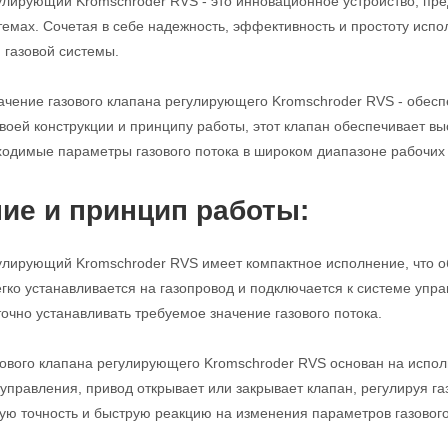
улирующий Kromschroder RVS - это инновационное устройство, пре
мах. Сочетая в себе надежность, эффективность и простоту испо
газовой системы.
чение газового клапана регулирующего Kromschroder RVS - обеспе
воей конструкции и принципу работы, этот клапан обеспечивает вы
одимые параметры газового потока в широком диапазоне рабочих 
ие и принцип работы:
улирующий Kromschroder RVS имеет компактное исполнение, что о
егко устанавливается на газопровод и подключается к системе уп
точно устанавливать требуемое значение газового потока.
ового клапана регулирующего Kromschroder RVS основан на испол
 управления, привод открывает или закрывает клапан, регулируя га
ую точность и быструю реакцию на изменения параметров газового