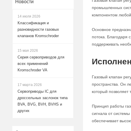
Газовый клапан рег
Новости
промышленных систе
компонентом любой 
14 июля 2026
Классификация и
Основное предназна
разновидности газовых
клапанов Kromschroder
потока. Благодаря с
поддерживать необх
15 мая 2026
Серия сервоприводов для
Исполнен
всех применений
Kromschroder VA
Газовый клапан рег
пространства. Он л
17 марта 2026
который позволяет 
Сервоприводы IC для
дроссельных заслонок типа
BVA, BVG, BVH, BVHS и
Принцип работы газ
других
сигнала от системы
обеспечивает высок