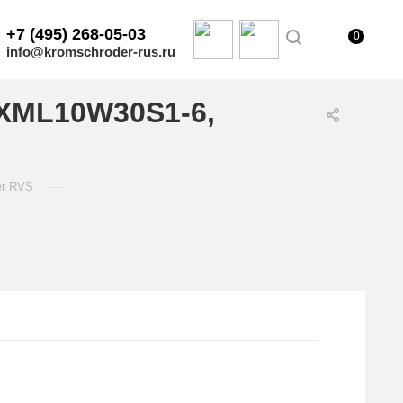
+7 (495) 268-05-03
0
info@kromschroder-rus.ru
/XML10W30S1-6,
—
er RVS