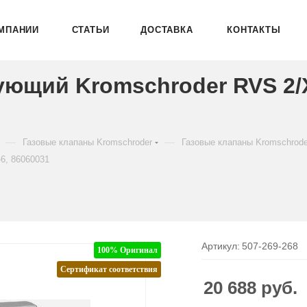
МПАНИИ
СТАТЬИ
ДОСТАВКА
КОНТАКТЫ
ующий Kromschroder RVS 2
—
—
Газовые клапаны Kromschroder
Газовые клапаны Kromschrod
6, 86060031
Артикул:
507-269-268
100% Оригинал
Сертификат соответствия
20 688
руб.