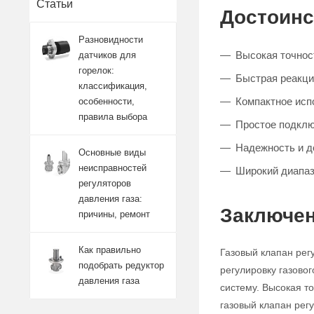
Статьи
Достоинс
Разновидности
Высокая точност
датчиков для
горелок:
Быстрая реакци
классификация,
Компактное исп
особенности,
правила выбора
Простое подклю
Надежность и д
Основные виды
неисправностей
Широкий диапаз
регуляторов
давления газа:
Заключен
причины, ремонт
Как правильно
Газовый клапан рег
подобрать редуктор
регулировку газово
давления газа
систему. Высокая т
газовый клапан ре