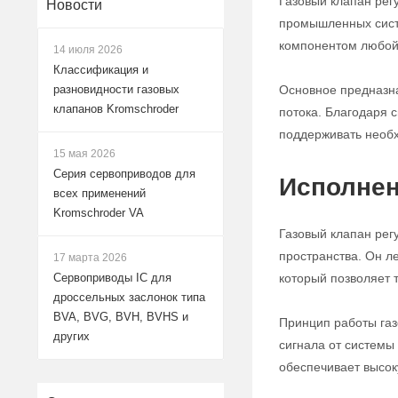
Газовый клапан рег
Новости
промышленных систе
компонентом любой 
14 июля 2026
Классификация и
Основное предназна
разновидности газовых
клапанов Kromschroder
потока. Благодаря с
поддерживать необх
15 мая 2026
Серия сервоприводов для
Исполнен
всех применений
Kromschroder VA
Газовый клапан рег
пространства. Он л
17 марта 2026
который позволяет 
Сервоприводы IC для
дроссельных заслонок типа
BVA, BVG, BVH, BVHS и
Принцип работы газ
других
сигнала от системы
обеспечивает высок