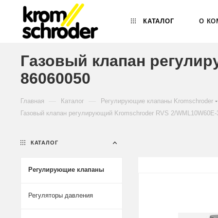
КАТАЛОГ
О КО
Газовый клапан регулир
86060050
—
—
Главная
Каталог
Регулирующие клапаны Kromschroder
Газовый клапан регулирующий Kromschroder RVS 2/WML10W60E-3
КАТАЛОГ
Регулирующие клапаны
Регуляторы давления