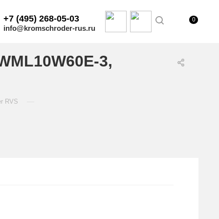
+7 (495) 268-05-03
0
info@kromschroder-rus.ru
/WML10W60E-3,
—
er RVS