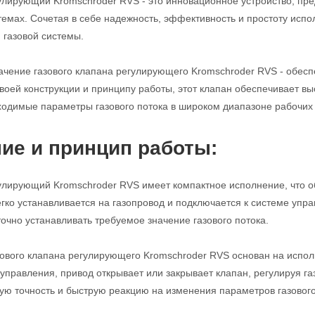
улирующий Kromschroder RVS - это инновационное устройство, пре
мах. Сочетая в себе надежность, эффективность и простоту испо
газовой системы.
чение газового клапана регулирующего Kromschroder RVS - обеспе
воей конструкции и принципу работы, этот клапан обеспечивает вы
одимые параметры газового потока в широком диапазоне рабочих 
ие и принцип работы:
улирующий Kromschroder RVS имеет компактное исполнение, что о
егко устанавливается на газопровод и подключается к системе уп
точно устанавливать требуемое значение газового потока.
ового клапана регулирующего Kromschroder RVS основан на испол
 управления, привод открывает или закрывает клапан, регулируя га
ую точность и быструю реакцию на изменения параметров газового