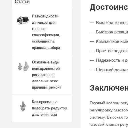
Статьи
Достоинс
Разновидности
Высокая точност
датчиков для
горелок:
Быстрая реакци
классификация,
Компактное исп
особенности,
правила выбора
Простое подклю
Надежность и д
Основные виды
неисправностей
Широкий диапаз
регуляторов
давления газа:
Заключен
причины, ремонт
Как правильно
Газовый клапан рег
подобрать редуктор
регулировку газово
давления газа
систему. Высокая т
газовый клапан ре