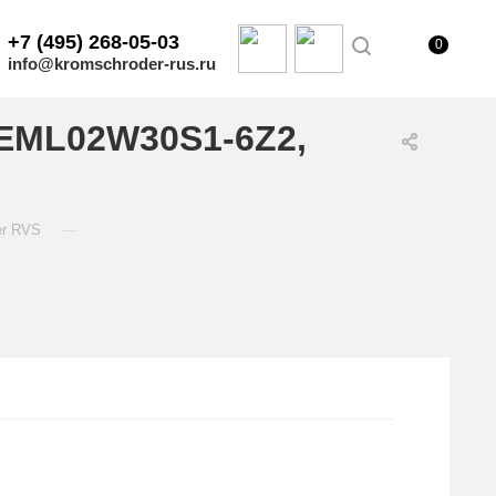
+7 (495) 268-05-03
0
info@kromschroder-rus.ru
/EML02W30S1-6Z2,
—
er RVS