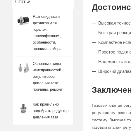
Статьи
Достоинс
Разновидности
Высокая точност
датчиков для
горелок:
Быстрая реакци
классификация,
Компактное исп
особенности,
правила выбора
Простое подклю
Надежность и д
Основные виды
неисправностей
Широкий диапаз
регуляторов
давления газа:
Заключен
причины, ремонт
Как правильно
Газовый клапан рег
подобрать редуктор
регулировку газово
давления газа
систему. Высокая т
газовый клапан ре