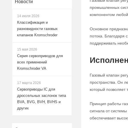
Газовый клапан рег
Новости
промышленных систе
компонентом любой 
14 июля 2026
Классификация и
Основное предназна
разновидности газовых
клапанов Kromschroder
потока. Благодаря с
поддерживать необх
15 мая 2026
Серия сервоприводов для
Исполнен
всех применений
Kromschroder VA
Газовый клапан рег
пространства. Он л
17 марта 2026
который позволяет 
Сервоприводы IC для
дроссельных заслонок типа
BVA, BVG, BVH, BVHS и
Принцип работы газ
других
сигнала от системы
обеспечивает высок