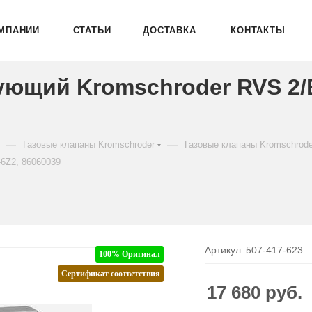
МПАНИИ
СТАТЬИ
ДОСТАВКА
КОНТАКТЫ
ующий Kromschroder RVS 2
—
—
Газовые клапаны Kromschroder
Газовые клапаны Kromschrod
6Z2, 86060039
Артикул:
507-417-623
100% Оригинал
Сертификат соответствия
17 680
руб.