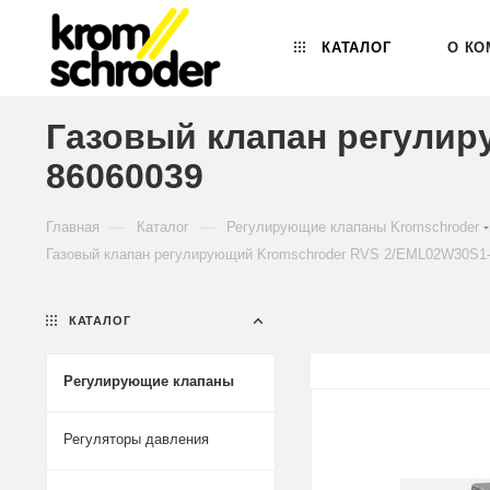
КАТАЛОГ
О КО
Газовый клапан регулир
86060039
—
—
Главная
Каталог
Регулирующие клапаны Kromschroder
Газовый клапан регулирующий Kromschroder RVS 2/EML02W30S1-
КАТАЛОГ
Регулирующие клапаны
Регуляторы давления