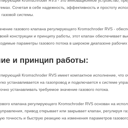
улирующий Kromschroder RVS - это инновационное устройство, пре
мах. Сочетая в себе надежность, эффективность и простоту испо
газовой системы.
чение газового клапана регулирующего Kromschroder RVS - обеспе
воей конструкции и принципу работы, этот клапан обеспечивает вы
одимые параметры газового потока в широком диапазоне рабочих 
ие и принцип работы:
улирующий Kromschroder RVS имеет компактное исполнение, что о
егко устанавливается на газопровод и подключается к системе уп
точно устанавливать требуемое значение газового потока.
ового клапана регулирующего Kromschroder RVS основан на испол
 управления, привод открывает или закрывает клапан, регулируя га
ую точность и быструю реакцию на изменения параметров газового