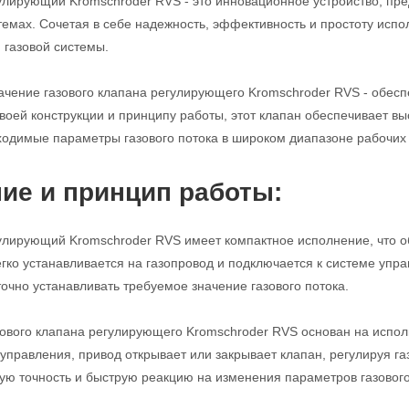
улирующий Kromschroder RVS - это инновационное устройство, пре
мах. Сочетая в себе надежность, эффективность и простоту испо
газовой системы.
чение газового клапана регулирующего Kromschroder RVS - обеспе
воей конструкции и принципу работы, этот клапан обеспечивает вы
одимые параметры газового потока в широком диапазоне рабочих 
ие и принцип работы:
улирующий Kromschroder RVS имеет компактное исполнение, что о
егко устанавливается на газопровод и подключается к системе уп
точно устанавливать требуемое значение газового потока.
ового клапана регулирующего Kromschroder RVS основан на испол
 управления, привод открывает или закрывает клапан, регулируя га
ую точность и быструю реакцию на изменения параметров газового