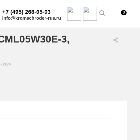
+7 (495) 268-05-03
0
info@kromschroder-rus.ru
/CML05W30E-3,
—
er RVS
.