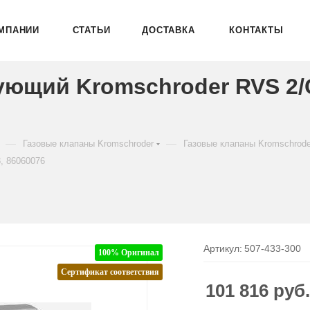
МПАНИИ
СТАТЬИ
ДОСТАВКА
КОНТАКТЫ
ующий Kromschroder RVS 2
—
—
Газовые клапаны Kromschroder
Газовые клапаны Kromschrod
, 86060076
Артикул:
507-433-300
100% Оригинал
Сертификат соответствия
101 816
руб