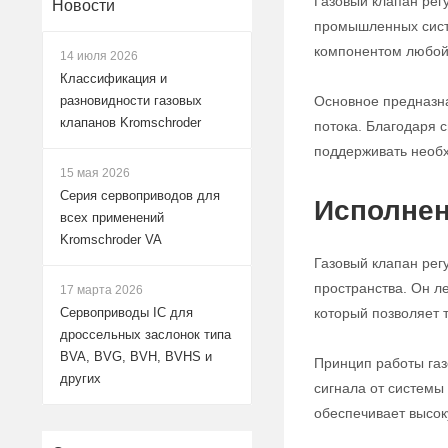
Газовый клапан рег
Новости
промышленных систе
компонентом любой 
14 июля 2026
Классификация и
Основное предназна
разновидности газовых
клапанов Kromschroder
потока. Благодаря с
поддерживать необх
15 мая 2026
Серия сервоприводов для
Исполнен
всех применений
Kromschroder VA
Газовый клапан рег
пространства. Он л
17 марта 2026
который позволяет 
Сервоприводы IC для
дроссельных заслонок типа
BVA, BVG, BVH, BVHS и
Принцип работы газ
других
сигнала от системы
обеспечивает высок