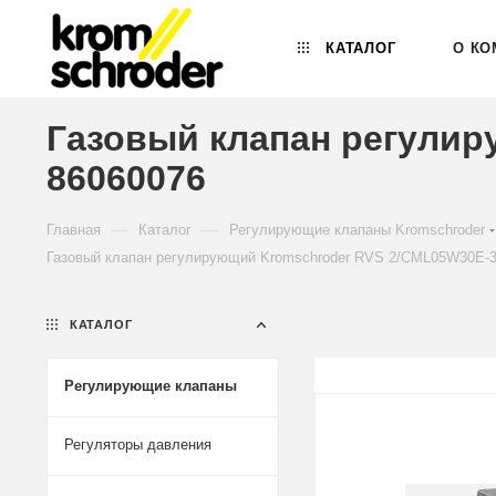
КАТАЛОГ
О КО
Газовый клапан регулир
86060076
—
—
Главная
Каталог
Регулирующие клапаны Kromschroder
Газовый клапан регулирующий Kromschroder RVS 2/CML05W30E-3
КАТАЛОГ
Регулирующие клапаны
Регуляторы давления