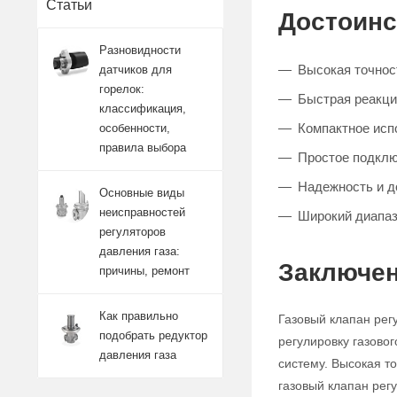
Статьи
Достоинс
Разновидности
Высокая точност
датчиков для
горелок:
Быстрая реакци
классификация,
Компактное исп
особенности,
правила выбора
Простое подклю
Надежность и д
Основные виды
неисправностей
Широкий диапаз
регуляторов
давления газа:
Заключен
причины, ремонт
Как правильно
Газовый клапан рег
подобрать редуктор
регулировку газово
давления газа
систему. Высокая т
газовый клапан ре