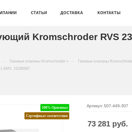
МПАНИИ
СТАТЬИ
ДОСТАВКА
КОНТАКТЫ
ующий Kromschroder RVS 2
—
—
Газовые клапаны Kromschroder
Газовые клапаны Kromschrod
1-6MV, 15180067
Артикул:
507-449-307
100% Оригинал
Сертификат соответствия
73 281
руб.