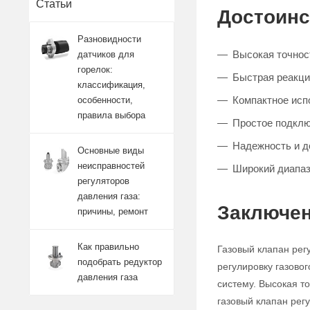
Статьи
Достоинс
Разновидности
Высокая точност
датчиков для
горелок:
Быстрая реакци
классификация,
Компактное исп
особенности,
правила выбора
Простое подклю
Надежность и д
Основные виды
неисправностей
Широкий диапаз
регуляторов
давления газа:
Заключен
причины, ремонт
Как правильно
Газовый клапан рег
подобрать редуктор
регулировку газово
давления газа
систему. Высокая т
газовый клапан ре