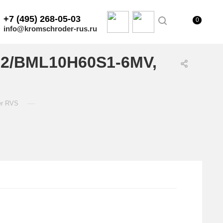
+7 (495) 268-05-03
0
info@kromschroder-rus.ru
32/BML10H60S1-6MV,
—
er RVS