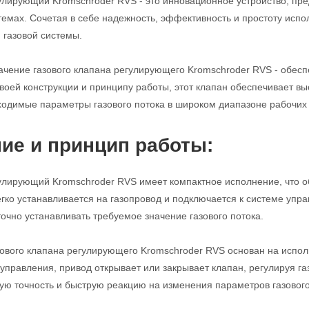
улирующий Kromschroder RVS - это инновационное устройство, пре
мах. Сочетая в себе надежность, эффективность и простоту испо
газовой системы.
чение газового клапана регулирующего Kromschroder RVS - обеспе
воей конструкции и принципу работы, этот клапан обеспечивает вы
одимые параметры газового потока в широком диапазоне рабочих 
ие и принцип работы:
улирующий Kromschroder RVS имеет компактное исполнение, что о
егко устанавливается на газопровод и подключается к системе уп
точно устанавливать требуемое значение газового потока.
ового клапана регулирующего Kromschroder RVS основан на испол
 управления, привод открывает или закрывает клапан, регулируя га
ую точность и быструю реакцию на изменения параметров газового