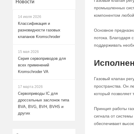
Газовый клапан рег
Новости
промышленных систе
компонентом любой 
14 июля 2026
Классификация и
Основное предназна
разновидности газовых
клапанов Kromschroder
потока. Благодаря с
поддерживать необх
15 мая 2026
Серия сервоприводов для
Исполнен
всех применений
Kromschroder VA
Газовый клапан рег
пространства. Он л
17 марта 2026
который позволяет 
Сервоприводы IC для
дроссельных заслонок типа
BVA, BVG, BVH, BVHS и
Принцип работы газ
других
сигнала от системы
обеспечивает высок