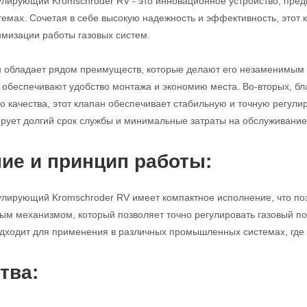
улирующий Kromschroder RV - это инновационное устройство, пред
мах. Сочетая в себе высокую надежность и эффективность, этот
имизации работы газовых систем.
н обладает рядом преимуществ, которые делают его незаменимым 
с обеспечивают удобство монтажа и экономию места. Во-вторых, б
 качества, этот клапан обеспечивает стабильную и точную регулиро
ирует долгий срок службы и минимальные затраты на обслуживание
ие и принцип работы:
улирующий Kromschroder RV имеет компактное исполнение, что поз
м механизмом, который позволяет точно регулировать газовый по
дходит для применения в различных промышленных системах, где т
тва: