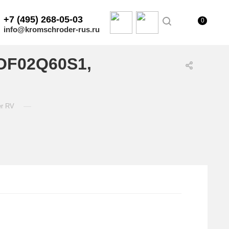
+7 (495) 268-05-03
0
info@kromschroder-rus.ru
OF02Q60S1,
—
er RV