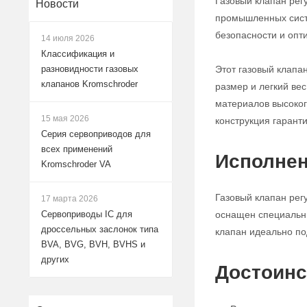
Газовый клапан рег
Новости
промышленных систе
безопасности и опт
14 июля 2026
Классификация и
Этот газовый клапа
разновидности газовых
клапанов Kromschroder
размер и легкий ве
материалов высокого
15 мая 2026
конструкция гарант
Серия сервоприводов для
всех применений
Исполнен
Kromschroder VA
Газовый клапан рег
17 марта 2026
оснащен специальны
Сервоприводы IC для
дроссельных заслонок типа
клапан идеально по
BVA, BVG, BVH, BVHS и
других
Достоинс