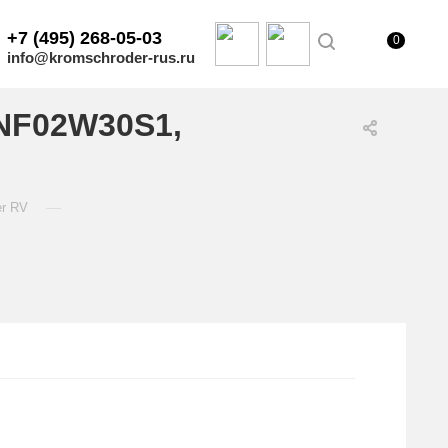
+7 (495) 268-05-03
0
info@kromschroder-rus.ru
/NF02W30S1,
—
er RV