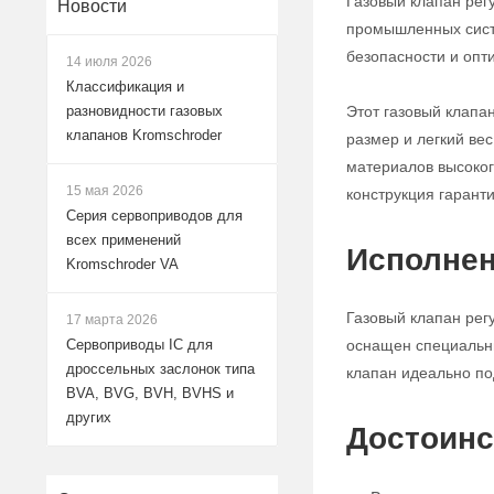
Газовый клапан рег
Новости
промышленных систе
безопасности и опт
14 июля 2026
Классификация и
Этот газовый клапа
разновидности газовых
клапанов Kromschroder
размер и легкий ве
материалов высокого
15 мая 2026
конструкция гарант
Серия сервоприводов для
всех применений
Исполнен
Kromschroder VA
Газовый клапан рег
17 марта 2026
оснащен специальны
Сервоприводы IC для
дроссельных заслонок типа
клапан идеально по
BVA, BVG, BVH, BVHS и
других
Достоинс