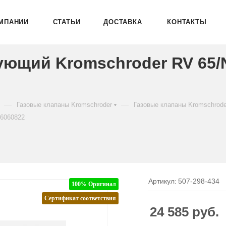
МПАНИИ
СТАТЬИ
ДОСТАВКА
КОНТАКТЫ
ующий Kromschroder RV 65
—
—
Газовые клапаны Kromschroder
Газовые клапаны Kromschrod
86060822
Артикул:
507-298-434
100% Оригинал
Сертификат соответствия
24 585
руб.