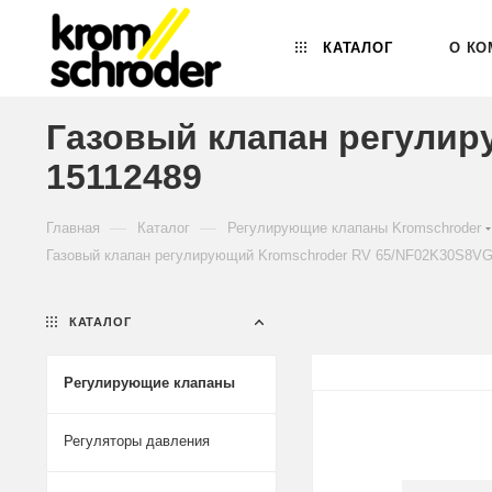
КАТАЛОГ
О КО
Газовый клапан регулир
15112489
—
—
Главная
Каталог
Регулирующие клапаны Kromschroder
Газовый клапан регулирующий Kromschroder RV 65/NF02K30S8VG
КАТАЛОГ
Регулирующие клапаны
Регуляторы давления