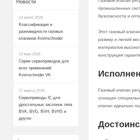
Газовый клапан рег
Новости
промышленных систе
безопасности и опт
14 июля 2026
Классификация и
Этот газовый клапа
разновидности газовых
клапанов Kromschroder
размер и легкий ве
материалов высокого
15 мая 2026
конструкция гарант
Серия сервоприводов для
всех применений
Исполнен
Kromschroder VA
Газовый клапан рег
17 марта 2026
оснащен специальны
Сервоприводы IC для
дроссельных заслонок типа
клапан идеально по
BVA, BVG, BVH, BVHS и
других
Достоинс