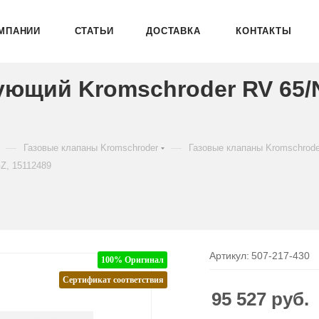
МПАНИИ
СТАТЬИ
ДОСТАВКА
КОНТАКТЫ
ующий Kromschroder RV 65
—
—
Газовые клапаны Kromschroder
Газовые клапаны Kromschrod
Z, 15112489
Артикул:
507-217-430
100% Оригинал
Сертификат соответствия
95 527
руб.