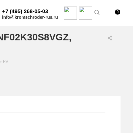
+7 (495) 268-05-03
0
info@kromschroder-rus.ru
/NF02K30S8VGZ,
—
er RV