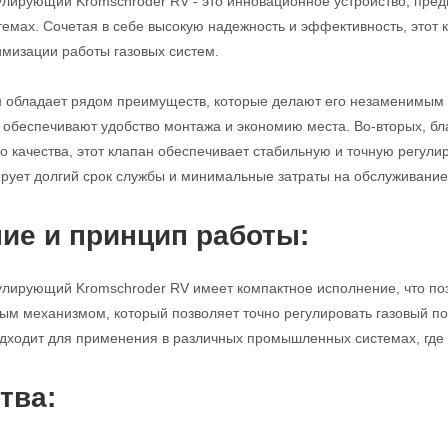
улирующий Kromschroder RV - это инновационное устройство, пред
мах. Сочетая в себе высокую надежность и эффективность, этот
имизации работы газовых систем.
н обладает рядом преимуществ, которые делают его незаменимым 
с обеспечивают удобство монтажа и экономию места. Во-вторых, б
 качества, этот клапан обеспечивает стабильную и точную регулиро
ирует долгий срок службы и минимальные затраты на обслуживание
ие и принцип работы:
улирующий Kromschroder RV имеет компактное исполнение, что поз
м механизмом, который позволяет точно регулировать газовый по
дходит для применения в различных промышленных системах, где т
тва: