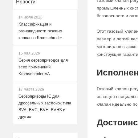
Газовый клапан рег
Новости
промышленных систе
безопасности и опт
14 июля 2026
Классификация и
Этот газовый клапа
разновидности газовых
клапанов Kromschroder
размер и легкий ве
материалов высокого
15 мая 2026
конструкция гарант
Серия сервоприводов для
всех применений
Исполнен
Kromschroder VA
Газовый клапан рег
17 марта 2026
оснащен специальны
Сервоприводы IC для
дроссельных заслонок типа
клапан идеально по
BVA, BVG, BVH, BVHS и
других
Достоинс