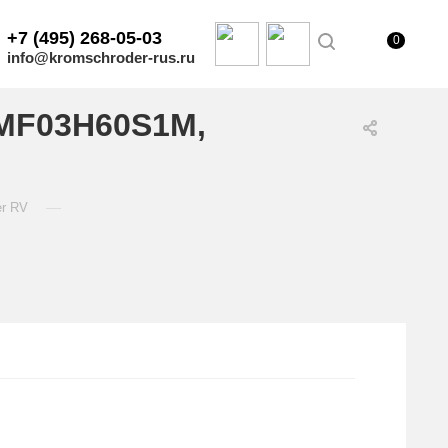
+7 (495) 268-05-03
0
info@kromschroder-rus.ru
/MF03H60S1M,
—
er RV