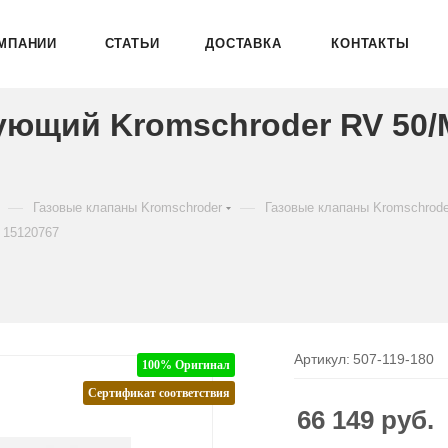
МПАНИИ
СТАТЬИ
ДОСТАВКА
КОНТАКТЫ
ующий Kromschroder RV 50
—
—
Газовые клапаны Kromschroder
Газовые клапаны Kromschrod
 15120767
Артикул:
507-119-180
100% Оригинал
Сертификат соответствия
66 149
руб.