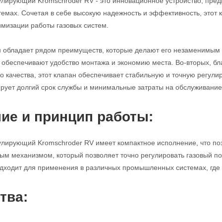
улирующий Kromschroder RV - это инновационное устройство, пред
мах. Сочетая в себе высокую надежность и эффективность, этот
имизации работы газовых систем.
н обладает рядом преимуществ, которые делают его незаменимым 
с обеспечивают удобство монтажа и экономию места. Во-вторых, б
 качества, этот клапан обеспечивает стабильную и точную регулиро
ирует долгий срок службы и минимальные затраты на обслуживание
ие и принцип работы:
улирующий Kromschroder RV имеет компактное исполнение, что поз
м механизмом, который позволяет точно регулировать газовый по
дходит для применения в различных промышленных системах, где т
тва: