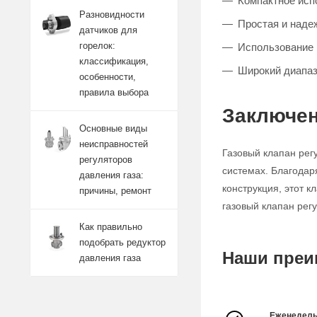
Компактное исп
Разновидности
Простая и наде
датчиков для
горелок:
Использование 
классификация,
Широкий диапаз
особенности,
правила выбора
Заключен
Основные виды
неисправностей
Газовый клапан рег
регуляторов
системах. Благодар
давления газа:
конструкция, этот 
причины, ремонт
газовый клапан рег
Как правильно
подобрать редуктор
Наши преи
давления газа
Еженедель