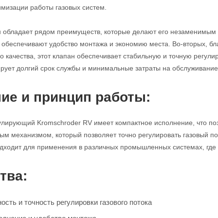
имизации работы газовых систем.
н обладает рядом преимуществ, которые делают его незаменимым 
с обеспечивают удобство монтажа и экономию места. Во-вторых, б
 качества, этот клапан обеспечивает стабильную и точную регулиро
ирует долгий срок службы и минимальные затраты на обслуживание
ие и принцип работы:
улирующий Kromschroder RV имеет компактное исполнение, что поз
м механизмом, который позволяет точно регулировать газовый по
дходит для применения в различных промышленных системах, где т
тва:
сть и точность регулировки газового потока