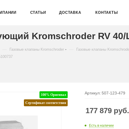
МПАНИИ
СТАТЬИ
ДОСТАВКА
КОНТАКТЫ
ующий Kromschroder RV 40/
—
—
Газовые клапаны Kromschroder
Газовые клапаны Kromschrod
5100737
Артикул:
507-123-479
100% Оригинал
Сертификат соответствия
177 879
руб
Есть в наличии