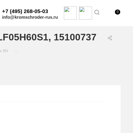
+7 (495) 268-05-03
0
info@kromschroder-rus.ru
LF05H60S1, 15100737
—
er RV
.