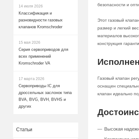
безопасности и опт
14 июля 2026
Классификация и
Этот газовый клапа
разновидности газовых
клапанов Kromschroder
размер и легкий ве
материалов высокого
15 мая 2026
конструкция гарант
Серия сервоприводов для
всех применений
Исполнен
Kromschroder VA
Газовый клапан рег
17 марта 2026
оснащен специальны
Сервоприводы IC для
дроссельных заслонок типа
клапан идеально по
BVA, BVG, BVH, BVHS и
других
Достоинс
Высокая надежно
Статьи