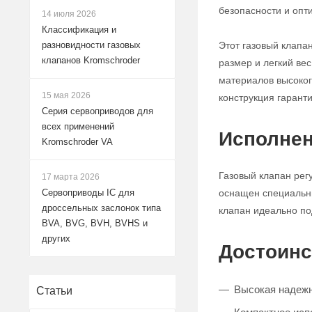
безопасности и опт
14 июля 2026
Классификация и
Этот газовый клапа
разновидности газовых
клапанов Kromschroder
размер и легкий ве
материалов высокого
15 мая 2026
конструкция гарант
Серия сервоприводов для
всех применений
Исполнен
Kromschroder VA
Газовый клапан рег
17 марта 2026
оснащен специальны
Сервоприводы IC для
дроссельных заслонок типа
клапан идеально по
BVA, BVG, BVH, BVHS и
других
Достоинс
Высокая надежно
Статьи