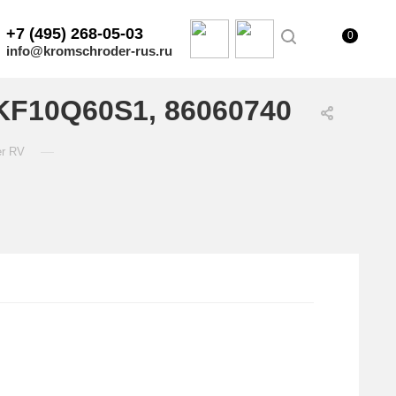
+7 (495) 268-05-03
0
info@kromschroder-rus.ru
KF10Q60S1, 86060740
—
er RV