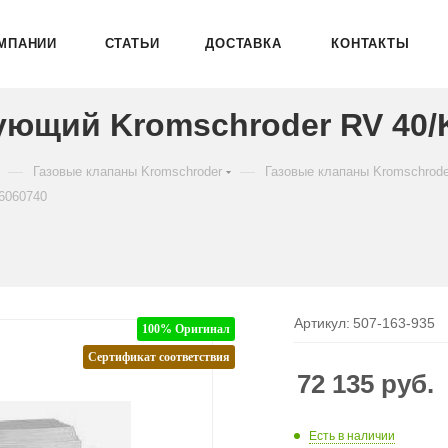
МПАНИИ
СТАТЬИ
ДОСТАВКА
КОНТАКТЫ
ующий Kromschroder RV 40/
—
—
Газовые клапаны Kromschroder
Газовые клапаны Kromschrod
6060740
Артикул:
507-163-935
100% Оригинал
Сертификат соответствия
72 135
руб.
Есть в наличии