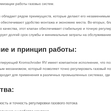
имизации работы газовых систем.
н обладает рядом преимуществ, которые делают его незаменимым 
с обеспечивают удобство монтажа и экономию места. Во-вторых, б
 качества, этот клапан обеспечивает стабильную и точную регулиро
ирует долгий срок службы и минимальные затраты на обслуживание
ие и принцип работы:
улирующий Kromschroder RV имеет компактное исполнение, что поз
м механизмом, который позволяет точно регулировать газовый по
дходит для применения в различных промышленных системах, где т
тва:
сть и точность регулировки газового потока