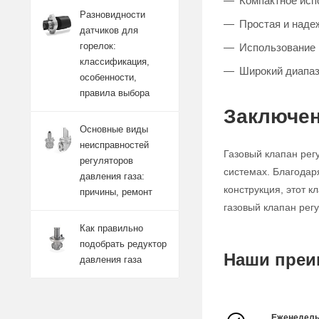
Компактное исп
Разновидности
Простая и наде
датчиков для
горелок:
Использование 
классификация,
Широкий диапаз
особенности,
правила выбора
Заключен
Основные виды
неисправностей
Газовый клапан рег
регуляторов
системах. Благодар
давления газа:
конструкция, этот 
причины, ремонт
газовый клапан рег
Как правильно
подобрать редуктор
Наши преи
давления газа
Еженедель