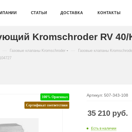
МПАНИИ
СТАТЬИ
ДОСТАВКА
КОНТАКТЫ
ующий Kromschroder RV 40/
—
—
Газовые клапаны Kromschroder
Газовые клапаны Kromschrod
104727
Артикул:
507-343-108
100% Оригинал
Сертификат соответствия
35 210
руб.
Есть в наличии