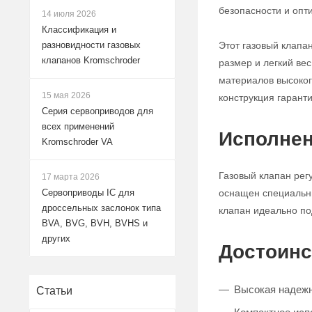
безопасности и опт
14 июля 2026
Классификация и
Этот газовый клапа
разновидности газовых
клапанов Kromschroder
размер и легкий ве
материалов высокого
15 мая 2026
конструкция гарант
Серия сервоприводов для
всех применений
Исполнен
Kromschroder VA
Газовый клапан рег
17 марта 2026
оснащен специальны
Сервоприводы IC для
дроссельных заслонок типа
клапан идеально по
BVA, BVG, BVH, BVHS и
других
Достоинс
Высокая надежно
Статьи