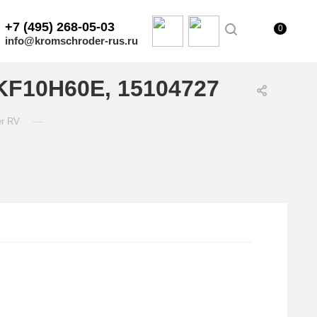
+7 (495) 268-05-03
0
info@kromschroder-rus.ru
KF10H60E, 15104727
—
er RV