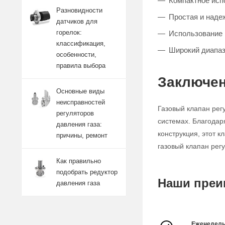
Компактное исп
Разновидности
Простая и наде
датчиков для
горелок:
Использование 
классификация,
Широкий диапаз
особенности,
правила выбора
Заключен
Основные виды
неисправностей
Газовый клапан рег
регуляторов
системах. Благодар
давления газа:
конструкция, этот 
причины, ремонт
газовый клапан рег
Как правильно
подобрать редуктор
Наши преи
давления газа
Еженедель