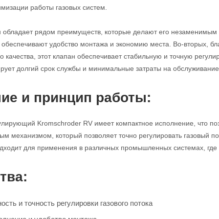
имизации работы газовых систем.
н обладает рядом преимуществ, которые делают его незаменимым 
с обеспечивают удобство монтажа и экономию места. Во-вторых, б
 качества, этот клапан обеспечивает стабильную и точную регулиро
ирует долгий срок службы и минимальные затраты на обслуживание
ие и принцип работы:
улирующий Kromschroder RV имеет компактное исполнение, что поз
м механизмом, который позволяет точно регулировать газовый по
дходит для применения в различных промышленных системах, где т
тва:
сть и точность регулировки газового потока