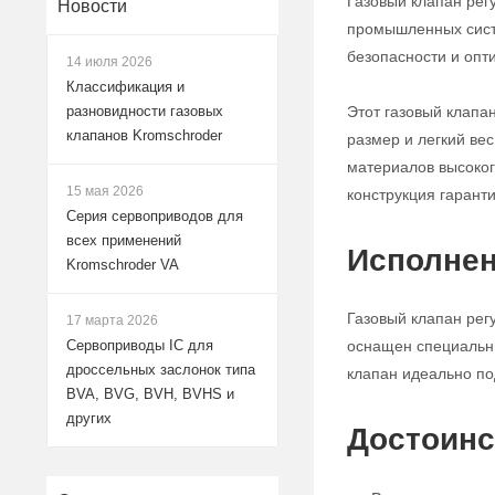
Газовый клапан рег
Новости
промышленных систе
безопасности и опт
14 июля 2026
Классификация и
Этот газовый клапа
разновидности газовых
клапанов Kromschroder
размер и легкий ве
материалов высокого
15 мая 2026
конструкция гарант
Серия сервоприводов для
всех применений
Исполнен
Kromschroder VA
Газовый клапан рег
17 марта 2026
оснащен специальны
Сервоприводы IC для
дроссельных заслонок типа
клапан идеально по
BVA, BVG, BVH, BVHS и
других
Достоинс