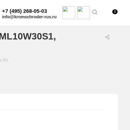
+7 (495) 268-05-03
0
info@kromschroder-rus.ru
GML10W30S1,
—
er RV