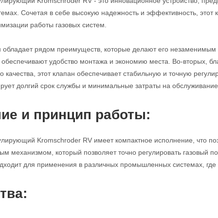
улирующий Kromschroder RV - это инновационное устройство, пред
мах. Сочетая в себе высокую надежность и эффективность, этот
имизации работы газовых систем.
н обладает рядом преимуществ, которые делают его незаменимым 
с обеспечивают удобство монтажа и экономию места. Во-вторых, б
 качества, этот клапан обеспечивает стабильную и точную регулиро
ирует долгий срок службы и минимальные затраты на обслуживание
ие и принцип работы:
улирующий Kromschroder RV имеет компактное исполнение, что поз
м механизмом, который позволяет точно регулировать газовый по
дходит для применения в различных промышленных системах, где т
тва: