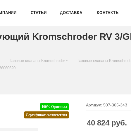
МПАНИИ
СТАТЬИ
ДОСТАВКА
КОНТАКТЫ
ующий Kromschroder RV 3/
—
—
Газовые клапаны Kromschroder
Газовые клапаны Kromschrod
86060620
Артикул:
507-305-343
100% Оригинал
Сертификат соответствия
40 824
руб.