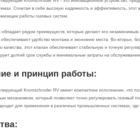
улирующий Kromschroder RV - это инновационное устройство, пред
мах. Сочетая в себе высокую надежность и эффективность, этот
имизации работы газовых систем.
н обладает рядом преимуществ, которые делают его незаменимым 
с обеспечивают удобство монтажа и экономию места. Во-вторых, б
 качества, этот клапан обеспечивает стабильную и точную регулиро
ирует долгий срок службы и минимальные затраты на обслуживание
ие и принцип работы:
улирующий Kromschroder RV имеет компактное исполнение, что поз
м механизмом, который позволяет точно регулировать газовый по
дходит для применения в различных промышленных системах, где т
тва: