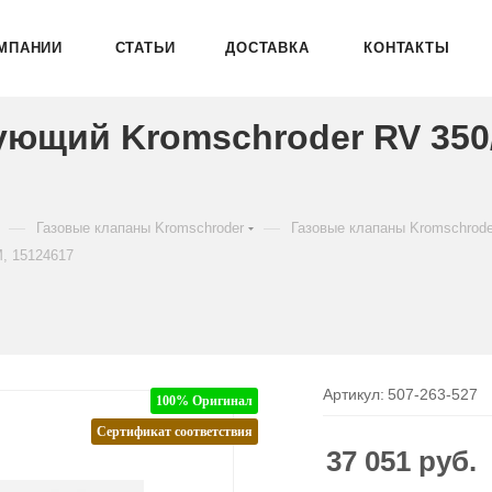
МПАНИИ
СТАТЬИ
ДОСТАВКА
КОНТАКТЫ
ующий Kromschroder RV 35
—
—
Газовые клапаны Kromschroder
Газовые клапаны Kromschrod
, 15124617
Артикул:
507-263-527
100% Оригинал
Сертификат соответствия
37 051
руб.