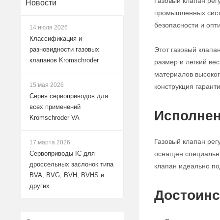
Газовый клапан рег
Новости
промышленных систе
безопасности и опт
14 июля 2026
Классификация и
Этот газовый клапа
разновидности газовых
клапанов Kromschroder
размер и легкий ве
материалов высокого
15 мая 2026
конструкция гарант
Серия сервоприводов для
всех применений
Исполнен
Kromschroder VA
Газовый клапан рег
17 марта 2026
оснащен специальны
Сервоприводы IC для
дроссельных заслонок типа
клапан идеально по
BVA, BVG, BVH, BVHS и
других
Достоинс