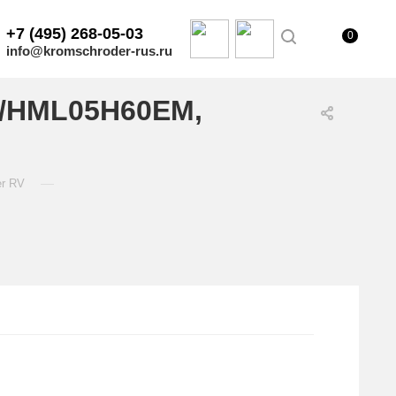
+7 (495) 268-05-03
0
info@kromschroder-rus.ru
0/HML05H60EM,
—
er RV