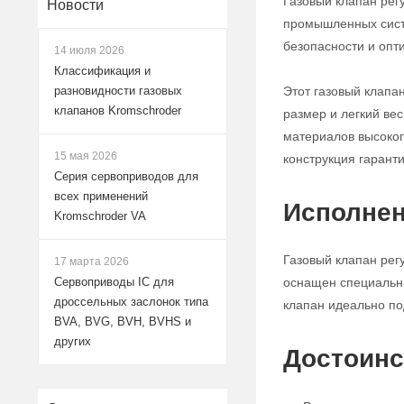
Газовый клапан рег
Новости
промышленных систе
безопасности и опт
14 июля 2026
Классификация и
Этот газовый клапа
разновидности газовых
клапанов Kromschroder
размер и легкий ве
материалов высокого
15 мая 2026
конструкция гарант
Серия сервоприводов для
всех применений
Исполнен
Kromschroder VA
Газовый клапан рег
17 марта 2026
оснащен специальны
Сервоприводы IC для
дроссельных заслонок типа
клапан идеально по
BVA, BVG, BVH, BVHS и
других
Достоинс