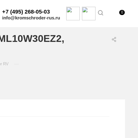
+7 (495) 268-05-03
0
info@kromschroder-rus.ru
YML10W30EZ2,
—
er RV