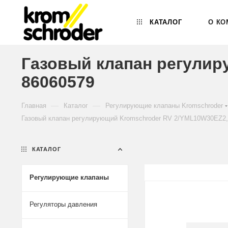
КАТАЛОГ
О КО
Газовый клапан регулир
86060579
—
—
Главная
Каталог
Регулирующие клапаны Kromschroder
Газовый клапан регулирующий Kromschroder RV 2/YML10W30EZ2,
КАТАЛОГ
Регулирующие клапаны
Регуляторы давления