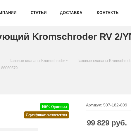
МПАНИИ
СТАТЬИ
ДОСТАВКА
КОНТАКТЫ
ующий Kromschroder RV 2/
—
—
Газовые клапаны Kromschroder
Газовые клапаны Kromschrod
 86060579
Артикул:
507-182-809
100% Оригинал
Сертификат соответствия
99 829
руб.