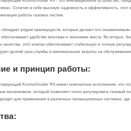
улирующий Kromschroder RV - это инновационное устройство, пред
мах. Сочетая в себе высокую надежность и эффективность, этот
имизации работы газовых систем.
н обладает рядом преимуществ, которые делают его незаменимым 
с обеспечивают удобство монтажа и экономию места. Во-вторых, б
 качества, этот клапан обеспечивает стабильную и точную регулиро
ирует долгий срок службы и минимальные затраты на обслуживание
ие и принцип работы:
улирующий Kromschroder RV имеет компактное исполнение, что поз
м механизмом, который позволяет точно регулировать газовый по
дходит для применения в различных промышленных системах, где т
тва: