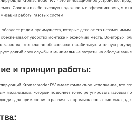
улирующий Kromschroder RV - это инновационное устройство, пред
мах. Сочетая в себе высокую надежность и эффективность, этот
имизации работы газовых систем.
н обладает рядом преимуществ, которые делают его незаменимым 
с обеспечивают удобство монтажа и экономию места. Во-вторых, б
 качества, этот клапан обеспечивает стабильную и точную регулиро
ирует долгий срок службы и минимальные затраты на обслуживание
ие и принцип работы:
улирующий Kromschroder RV имеет компактное исполнение, что поз
м механизмом, который позволяет точно регулировать газовый по
дходит для применения в различных промышленных системах, где т
тва: