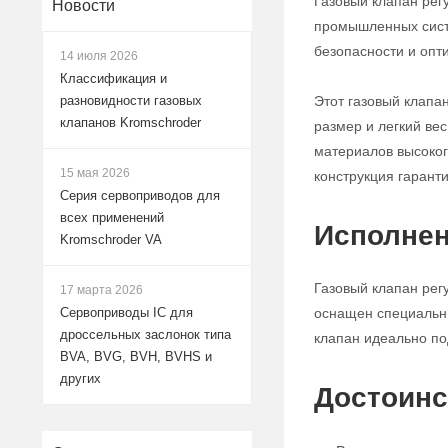
Газовый клапан рег
Новости
промышленных систе
безопасности и опт
14 июля 2026
Классификация и
Этот газовый клапа
разновидности газовых
клапанов Kromschroder
размер и легкий ве
материалов высокого
15 мая 2026
конструкция гарант
Серия сервоприводов для
всех применений
Исполнен
Kromschroder VA
Газовый клапан рег
17 марта 2026
оснащен специальны
Сервоприводы IC для
дроссельных заслонок типа
клапан идеально по
BVA, BVG, BVH, BVHS и
других
Достоинс