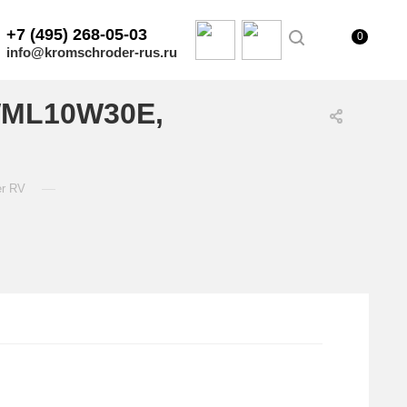
+7 (495) 268-05-03
0
info@kromschroder-rus.ru
WML10W30E,
—
er RV