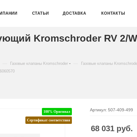
МПАНИИ
СТАТЬИ
ДОСТАВКА
КОНТАКТЫ
рующий Kromschroder RV 2/
—
—
Газовые клапаны Kromschroder
Газовые клапаны Kromschrod
6060570
Артикул:
507-409-499
100% Оригинал
Сертификат соответствия
68 031
руб.