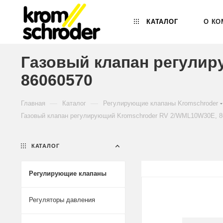
КАТАЛОГ
О КО
Газовый клапан регули
86060570
—
—
Главная
Каталог
Регулирующие клапаны Kromschroder
Газовый клапан регулирующий Kromschroder RV 2/WML10W30E, 8
КАТАЛОГ
Регулирующие клапаны
Регуляторы давления