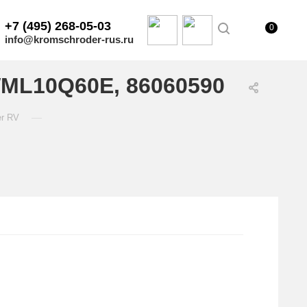
+7 (495) 268-05-03
0
info@kromschroder-rus.ru
WML10Q60E, 86060590
—
er RV
.