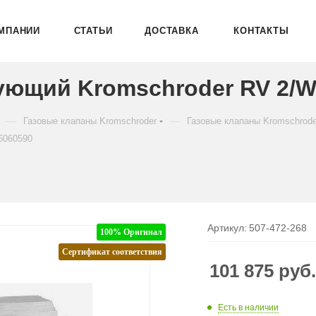
МПАНИИ
СТАТЬИ
ДОСТАВКА
КОНТАКТЫ
ующий Kromschroder RV 2/
—
—
Газовые клапаны Kromschroder
Газовые клапаны Kromschrod
6060590
Артикул:
507-472-268
100% Оригинал
Сертификат соответствия
101 875
руб
Есть в наличии