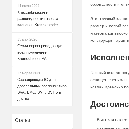
безопасности и опт
14 июля 2026
Классификация и
Этот газовый клапа
разновидности газовых
клапанов Kromschroder
размер и легкий ве
материалов высокого
15 мая 2026
конструкция гарант
Серия сервоприводов для
всех применений
Исполнен
Kromschroder VA
Газовый клапан рег
17 марта 2026
оснащен специальны
Сервоприводы IC для
дроссельных заслонок типа
клапан идеально по
BVA, BVG, BVH, BVHS и
других
Достоинс
Высокая надежно
Статьи