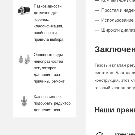
Компактное исп
Разновидности
Простая и наде
датчиков для
горелок:
Использование 
классификация,
Широкий диапаз
особенности,
правила выбора
Заключен
Основные виды
неисправностей
Газовый клапан рег
регуляторов
системах. Благодар
давления газа:
конструкция, этот 
причины, ремонт
газовый клапан рег
Как правильно
подобрать редуктор
Наши преи
давления газа
Еженедель