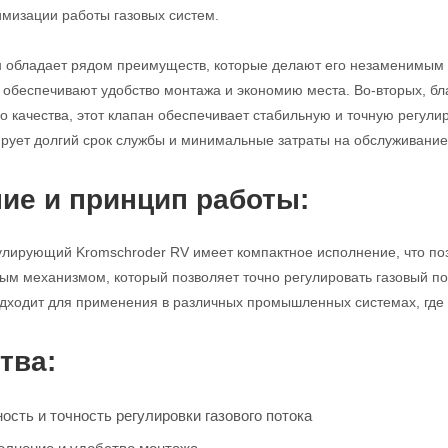
имизации работы газовых систем.
н обладает рядом преимуществ, которые делают его незаменимым 
с обеспечивают удобство монтажа и экономию места. Во-вторых, б
 качества, этот клапан обеспечивает стабильную и точную регулиро
ирует долгий срок службы и минимальные затраты на обслуживание
ие и принцип работы:
улирующий Kromschroder RV имеет компактное исполнение, что поз
м механизмом, который позволяет точно регулировать газовый по
дходит для применения в различных промышленных системах, где т
тва:
сть и точность регулировки газового потока