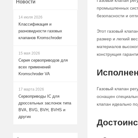
Газовый клапан рег
Новости
промышленных систе
безопасности и опт
14 июля 2026
Классификация и
Этот газовый клапа
разновидности газовых
клапанов Kromschroder
размер и легкий ве
материалов высокого
15 мая 2026
конструкция гарант
Серия сервоприводов для
всех применений
Исполнен
Kromschroder VA
Газовый клапан рег
17 марта 2026
оснащен специальны
Сервоприводы IC для
дроссельных заслонок типа
клапан идеально по
BVA, BVG, BVH, BVHS и
других
Достоинс