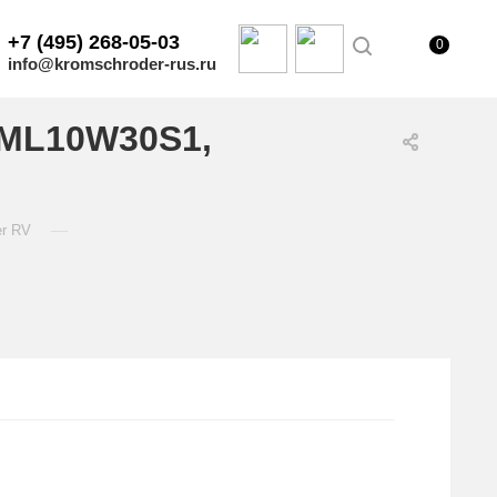
+7 (495) 268-05-03
0
info@kromschroder-rus.ru
BML10W30S1,
—
er RV