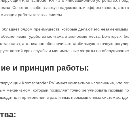
улирующий Kromschroder RV - это инновационное устройство, пред
мах. Сочетая в себе высокую надежность и эффективность, этот
имизации работы газовых систем.
н обладает рядом преимуществ, которые делают его незаменимым 
с обеспечивают удобство монтажа и экономию места. Во-вторых, б
 качества, этот клапан обеспечивает стабильную и точную регулиро
ирует долгий срок службы и минимальные затраты на обслуживание
ие и принцип работы:
улирующий Kromschroder RV имеет компактное исполнение, что поз
м механизмом, который позволяет точно регулировать газовый по
дходит для применения в различных промышленных системах, где т
тва: