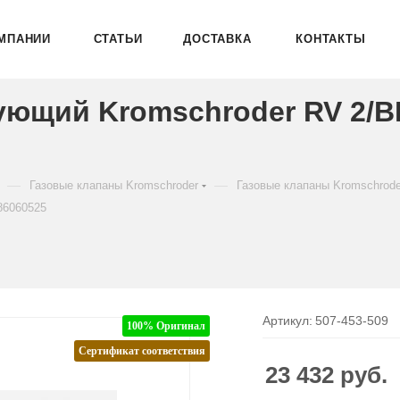
МПАНИИ
СТАТЬИ
ДОСТАВКА
КОНТАКТЫ
ующий Kromschroder RV 2/
—
—
Газовые клапаны Kromschroder
Газовые клапаны Kromschrod
86060525
Артикул:
507-453-509
100% Оригинал
Сертификат соответствия
23 432
руб.