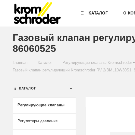
КАТАЛОГ
О КО
Газовый клапан регулир
86060525
—
—
Главная
Каталог
Регулирующие клапаны Kromschroder
Газовый клапан регулирующий Kromschroder RV 2/BML10W30S1, 
КАТАЛОГ
Регулирующие клапаны
Регуляторы давления