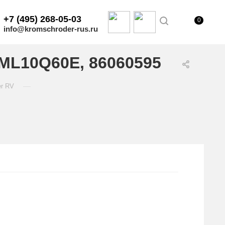
+7 (495) 268-05-03
0
info@kromschroder-rus.ru
ML10Q60E, 86060595
—
er RV
.