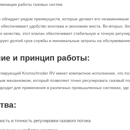
имизации работы газовых систем.
н обладает рядом преимуществ, которые делают его незаменимым 
с обеспечивают удобство монтажа и экономию места. Во-вторых, б
 качества, этот клапан обеспечивает стабильную и точную регулиро
ирует долгий срок службы и минимальные затраты на обслуживание
ие и принцип работы:
улирующий Kromschroder RV имеет компактное исполнение, что поз
м механизмом, который позволяет точно регулировать газовый по
дходит для применения в различных промышленных системах, где т
тва:
сть и точность регулировки газового потока