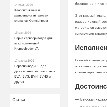
безопасности и опт
14 июля 2026
Классификация и
Этот газовый клапа
разновидности газовых
клапанов Kromschroder
размер и легкий ве
материалов высокого
15 мая 2026
конструкция гарант
Серия сервоприводов для
всех применений
Исполнен
Kromschroder VA
Газовый клапан рег
17 марта 2026
оснащен специальны
Сервоприводы IC для
дроссельных заслонок типа
клапан идеально по
BVA, BVG, BVH, BVHS и
других
Достоинс
Высокая надежно
Статьи