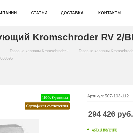
МПАНИИ
СТАТЬИ
ДОСТАВКА
КОНТАКТЫ
ующий Kromschroder RV 2/B
—
—
Газовые клапаны Kromschroder
Газовые клапаны Kromschrod
6060595
Артикул:
507-103-112
100% Оригинал
Сертификат соответствия
294 426
руб
Есть в наличии