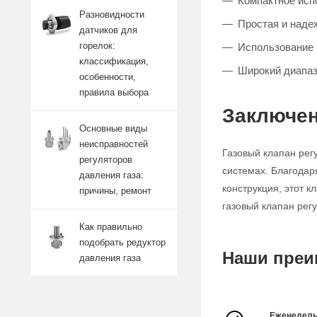
Компактное исп
Разновидности
Простая и наде
датчиков для
горелок:
Использование 
классификация,
Широкий диапаз
особенности,
правила выбора
Заключен
Основные виды
неисправностей
Газовый клапан рег
регуляторов
системах. Благодар
давления газа:
конструкция, этот 
причины, ремонт
газовый клапан рег
Как правильно
подобрать редуктор
Наши преи
давления газа
Еженедель