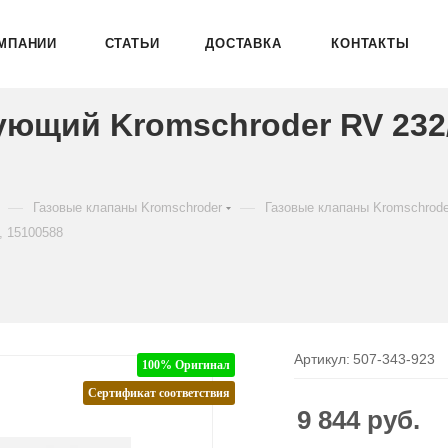
МПАНИИ
СТАТЬИ
ДОСТАВКА
КОНТАКТЫ
ующий Kromschroder RV 23
—
—
Газовые клапаны Kromschroder
Газовые клапаны Kromschrod
, 15100588
Артикул:
507-343-923
100% Оригинал
Сертификат соответствия
9 844
руб.