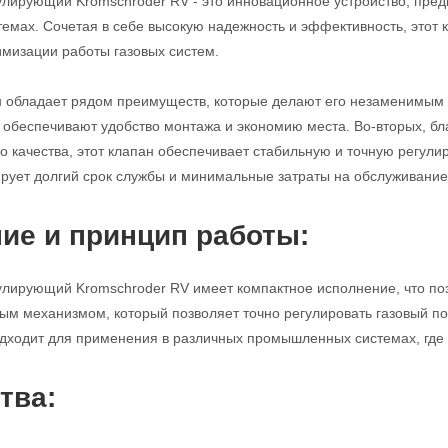
улирующий Kromschroder RV - это инновационное устройство, пред
мах. Сочетая в себе высокую надежность и эффективность, этот
имизации работы газовых систем.
н обладает рядом преимуществ, которые делают его незаменимым 
с обеспечивают удобство монтажа и экономию места. Во-вторых, б
 качества, этот клапан обеспечивает стабильную и точную регулиро
ирует долгий срок службы и минимальные затраты на обслуживание
ие и принцип работы:
улирующий Kromschroder RV имеет компактное исполнение, что поз
м механизмом, который позволяет точно регулировать газовый по
дходит для применения в различных промышленных системах, где т
тва: