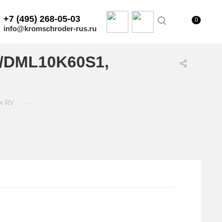
+7 (495) 268-05-03
0
info@kromschroder-rus.ru
2/DML10K60S1,
—
er RV