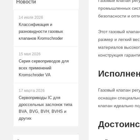
Газовый клапан рег
Новости
промышленных систе
безопасности и опт
14 июля 2026
Классификация и
Этот газовый клапа
разновидности газовых
клапанов Kromschroder
размер и легкий ве
материалов высокого
15 мая 2026
конструкция гарант
Серия сервоприводов для
всех применений
Исполнен
Kromschroder VA
Газовый клапан рег
17 марта 2026
оснащен специальны
Сервоприводы IC для
дроссельных заслонок типа
клапан идеально по
BVA, BVG, BVH, BVHS и
других
Достоинс